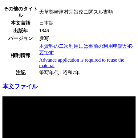
その他のタイト
天草郡崎津村宗旨改ニ関スル書類
ル
本文言語
日本語
出版年
1846
バージョン
謄写
本資料の二次利用には事前の利用申請が必
要です
権利情報
Advance application is required to reuse the
material
注記
筆写年代 : 昭和7年
本文ファイル