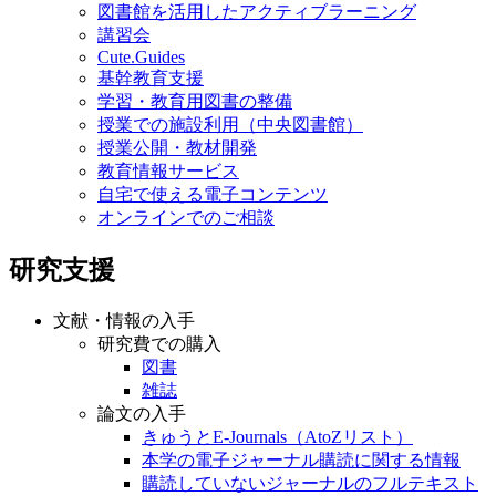
図書館を活用したアクティブラーニング
講習会
Cute.Guides
基幹教育支援
学習・教育用図書の整備
授業での施設利用（中央図書館）
授業公開・教材開発
教育情報サービス
自宅で使える電子コンテンツ
オンラインでのご相談
研究支援
文献・情報の入手
研究費での購入
図書
雑誌
論文の入手
きゅうとE-Journals（AtoZリスト）
本学の電子ジャーナル購読に関する情報
購読していないジャーナルのフルテキスト