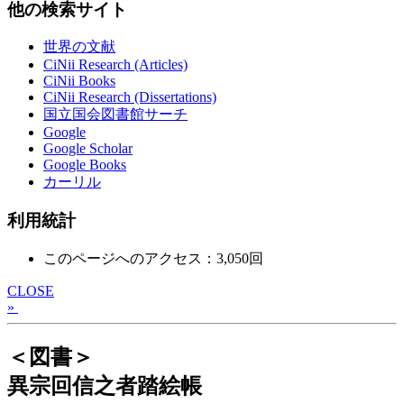
他の検索サイト
世界の文献
CiNii Research (Articles)
CiNii Books
CiNii Research (Dissertations)
国立国会図書館サーチ
Google
Google Scholar
Google Books
カーリル
利用統計
このページへのアクセス：3,050回
CLOSE
»
＜図書＞
異宗回信之者踏絵帳