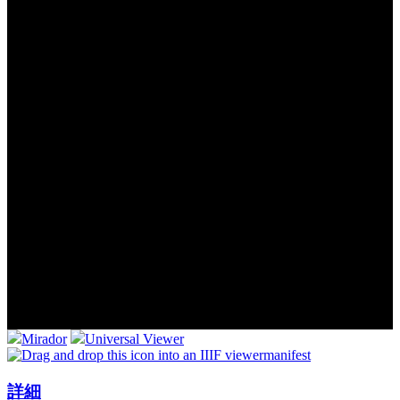
Mirador
Universal Viewer
manifest
詳細