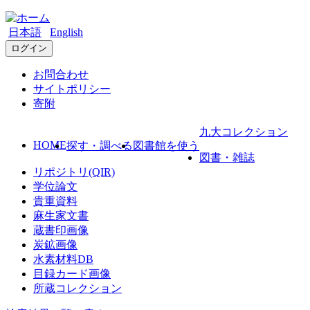
日本語
English
ログイン
お問合わせ
サイトポリシー
寄附
九大コレクション
HOME
探す・調べる
図書館を使う
図書・雑誌
リポジトリ(QIR)
学位論文
貴重資料
麻生家文書
蔵書印画像
炭鉱画像
水素材料DB
目録カード画像
所蔵コレクション