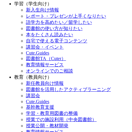
学習（学生向け）
新入生向け情報
レポート・プレゼンが上手くなりたい
語学力を高めたい／留学したい
図書館の使い方が知りたい
本をたくさん読みたい
自宅で使える電子コンテンツ
講習会・イベント
Cute.Guides
図書館TA（Cuter）
教育情報サービス
オンラインでのご相談
教育（教員向け）
新任教員向け情報
図書館を活用したアクティブラーニング
講習会
Cute.Guides
基幹教育支援
学習・教育用図書の整備
授業での施設利用（中央図書館）
授業公開・教材開発
教育情報サービス