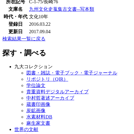
所在記号
C-1-75/長崎76
文庫名
九州文化史蒐集古文書--写本類
時代・年代
文化10年
登録日
2016.03.22
更新日
2017.09.04
検索結果一覧に戻る
探す・調べる
九大コレクション
図書・雑誌・電子ブック・電子ジャーナル
リポジトリ（QIR）
学位論文
貴重資料デジタルアーカイブ
中村哲著述アーカイブ
蔵書印画像
炭鉱画像
水素材料DB
麻生家文書
世界の文献