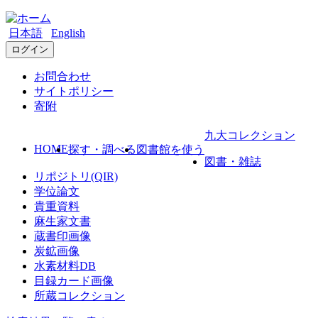
日本語
English
ログイン
お問合わせ
サイトポリシー
寄附
九大コレクション
HOME
探す・調べる
図書館を使う
図書・雑誌
リポジトリ(QIR)
学位論文
貴重資料
麻生家文書
蔵書印画像
炭鉱画像
水素材料DB
目録カード画像
所蔵コレクション