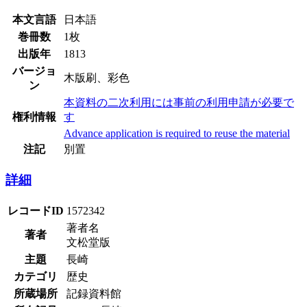
本文言語
日本語
巻冊数
1枚
出版年
1813
バージョ
木版刷、彩色
ン
本資料の二次利用には事前の利用申請が必要で
権利情報
す
Advance application is required to reuse the material
注記
別置
詳細
レコードID
1572342
著者名
著者
文松堂版
主題
長崎
カテゴリ
歴史
所蔵場所
記録資料館