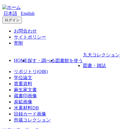
日本語
English
ログイン
お問合わせ
サイトポリシー
寄附
九大コレクション
HOME
探す・調べる
図書館を使う
図書・雑誌
リポジトリ(QIR)
学位論文
貴重資料
麻生家文書
蔵書印画像
炭鉱画像
水素材料DB
目録カード画像
所蔵コレクション