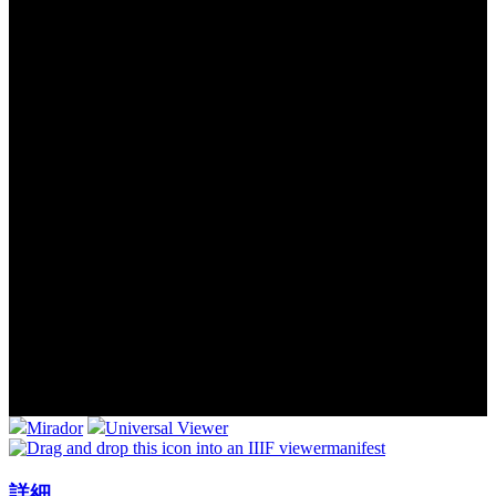
Mirador
Universal Viewer
manifest
詳細