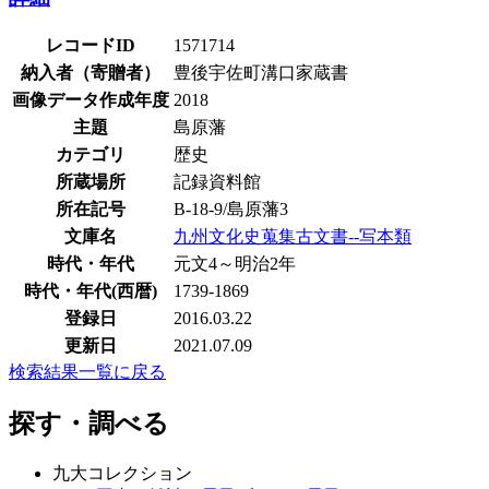
レコードID
1571714
納入者（寄贈者）
豊後宇佐町溝口家蔵書
画像データ作成年度
2018
主題
島原藩
カテゴリ
歴史
所蔵場所
記録資料館
所在記号
B-18-9/島原藩3
文庫名
九州文化史蒐集古文書--写本類
時代・年代
元文4～明治2年
時代・年代(西暦)
1739-1869
登録日
2016.03.22
更新日
2021.07.09
検索結果一覧に戻る
探す・調べる
九大コレクション