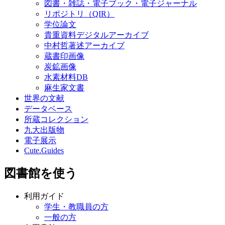
図書・雑誌・電子ブック・電子ジャーナル
リポジトリ（QIR）
学位論文
貴重資料デジタルアーカイブ
中村哲著述アーカイブ
蔵書印画像
炭鉱画像
水素材料DB
麻生家文書
世界の文献
データベース
所蔵コレクション
九大出版物
電子展示
Cute.Guides
図書館を使う
利用ガイド
学生・教職員の方
一般の方