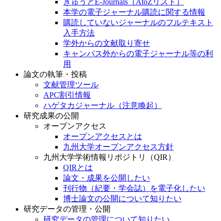
きゅうとE-Journals（AtoZリスト）
本学の電子ジャーナル購読に関する情報
購読していないジャーナルのフルテキスト
入手方法
学外からの文献取り寄せ
キャンパス外からの電子ジャーナル等の利
用
論文の執筆・投稿
文献管理ツール
APC割引情報
ハゲタカジャーナル（注意喚起）
研究成果の公開
オープンアクセス
オープンアクセスとは
九州大学オープンアクセス方針
九州大学学術情報リポジトリ（QIR）
QIRとは
論文・成果を公開したい
刊行物（紀要・学会誌）を電子化したい
博士論文の公開について知りたい
研究データの管理・公開
研究データの管理について知りたい