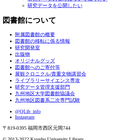
研究データを公開したい
図書館について
附属図書館の概要
図書館の移転に係る情報
研究開発室
出版物
オリジナルグッズ
図書館へのご寄付等
展観クロニクル/貴重文物講習会
ライブラリーサイエンス専攻
研究データ管理支援部門
九州地区大学図書館協議会
九州地区図書系二次専門試験
@QLib_info
Instagram
〒819-0395 福岡市西区元岡744
© 2013-2022 Kyushu University Library