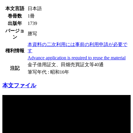
本文言語
日本語
巻冊数
1冊
出版年
1739
バージョ
謄写
ン
本資料の二次利用には事前の利用申請が必要で
権利情報
す
Advance application is required to reuse the material
金子借用証文、田畑売買証文等40通
注記
筆写年代 : 昭和16年
本文ファイル