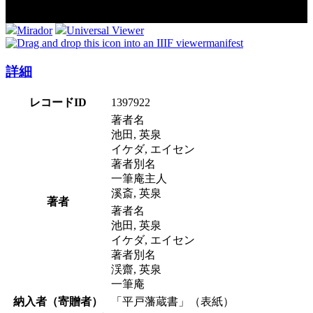
Mirador
Universal Viewer
manifest
詳細
レコードID
1397922
著者名
池田, 英泉
イケダ, エイセン
著者別名
一筆庵主人
溪斎, 英泉
著者
著者名
池田, 英泉
イケダ, エイセン
著者別名
渓齋, 英泉
一筆庵
納入者（寄贈者）
「平戸藩蔵書」（表紙）