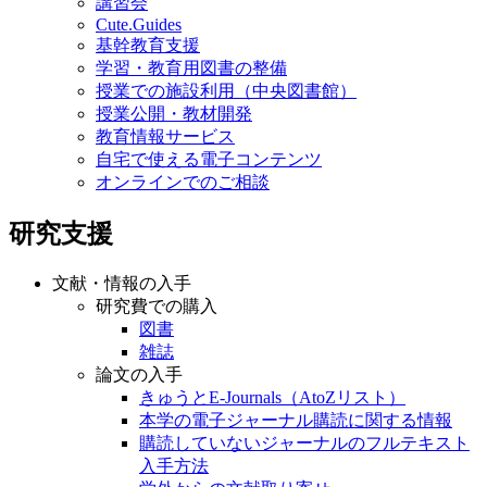
講習会
Cute.Guides
基幹教育支援
学習・教育用図書の整備
授業での施設利用（中央図書館）
授業公開・教材開発
教育情報サービス
自宅で使える電子コンテンツ
オンラインでのご相談
研究支援
文献・情報の入手
研究費での購入
図書
雑誌
論文の入手
きゅうとE-Journals（AtoZリスト）
本学の電子ジャーナル購読に関する情報
購読していないジャーナルのフルテキスト
入手方法