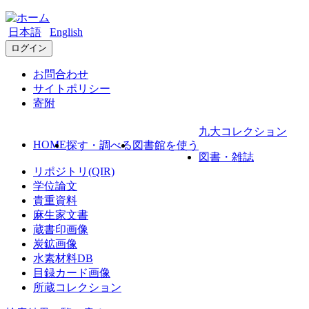
日本語
English
ログイン
お問合わせ
サイトポリシー
寄附
九大コレクション
HOME
探す・調べる
図書館を使う
図書・雑誌
リポジトリ(QIR)
学位論文
貴重資料
麻生家文書
蔵書印画像
炭鉱画像
水素材料DB
目録カード画像
所蔵コレクション