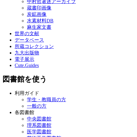
中村哲著述アーカイブ
蔵書印画像
炭鉱画像
水素材料DB
麻生家文書
世界の文献
データベース
所蔵コレクション
九大出版物
電子展示
Cute.Guides
図書館を使う
利用ガイド
学生・教職員の方
一般の方
各図書館
中央図書館
理系図書館
医学図書館