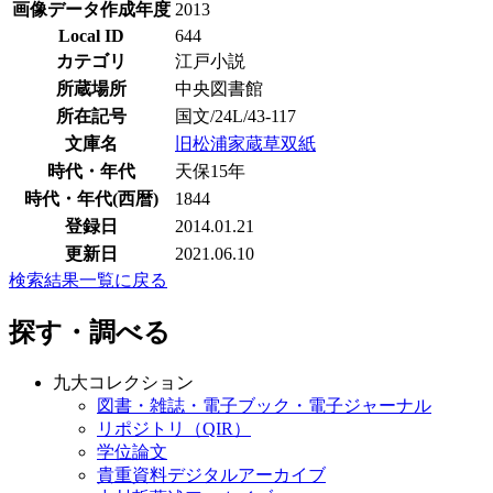
画像データ作成年度
2013
Local ID
644
カテゴリ
江戸小説
所蔵場所
中央図書館
所在記号
国文/24L/43-117
文庫名
旧松浦家蔵草双紙
時代・年代
天保15年
時代・年代(西暦)
1844
登録日
2014.01.21
更新日
2021.06.10
検索結果一覧に戻る
探す・調べる
九大コレクション
図書・雑誌・電子ブック・電子ジャーナル
リポジトリ（QIR）
学位論文
貴重資料デジタルアーカイブ