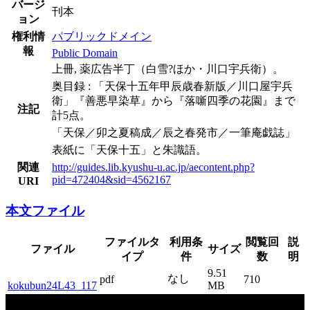
バージ
刊本
ョン
権利情
パブリックドメイン
報
Public Domain
上冊, 薬広告半丁（白雪?ほか・川口宇兵衛）。
奥目録 : 「天保十五年甲辰歳春新版／川口屋宇兵
衛」『善悪早染草』から『落噺四季の花園』まで
注記
計5点。
「天保／卯之夏稿成／辰之春発市／一筆庵戯誌」
表紙に「天保十五」と朱識語。
関連
http://guides.lib.kyushu-u.ac.jp/aecontent.php?
pid=472404&sid=4562167
URI
本文ファイル
ファイルタ
利用条
閲覧回
説
ファイル
サイズ
イプ
件
数
明
9.51
なし
pdf
710
kokubun24L43_117
MB