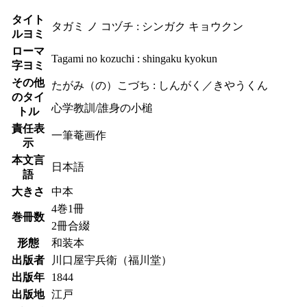
タイト
タガミ ノ コヅチ : シンガク キョウクン
ルヨミ
ローマ
Tagami no kozuchi : shingaku kyokun
字ヨミ
その他
たがみ（の）こづち : しんがく／きやうくん
のタイ
心学教訓/誰身の小槌
トル
責任表
一筆菴画作
示
本文言
日本語
語
大きさ
中本
4巻1冊
巻冊数
2冊合綴
形態
和装本
出版者
川口屋宇兵衛（福川堂）
出版年
1844
出版地
江戸