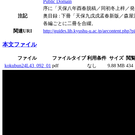
Public Domain
序に「天保八年酉春脱稿／同初冬上梓／発
注記
奥目録 : 下冊「天保九戊戌孟春新版／森
各編ごとに二冊を合綴。
関連URI
http://guides.lib.kyushu-u.ac.jp/aecontent.ph
本文ファイル
ファイル
ファイルタイプ
利用条件
サイズ
閲
kokubun24L43_092_01
pdf
なし
9.88 MB
434