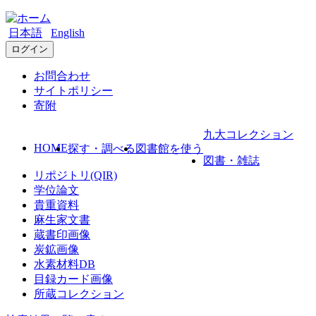
日本語
English
ログイン
お問合わせ
サイトポリシー
寄附
九大コレクション
HOME
探す・調べる
図書館を使う
図書・雑誌
リポジトリ(QIR)
学位論文
貴重資料
麻生家文書
蔵書印画像
炭鉱画像
水素材料DB
目録カード画像
所蔵コレクション