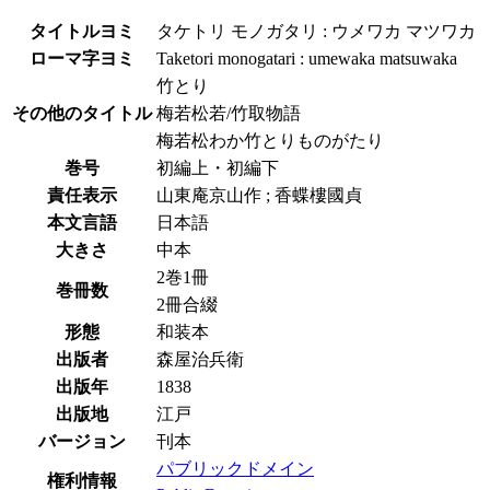
タイトルヨミ
タケトリ モノガタリ : ウメワカ マツワカ
ローマ字ヨミ
Taketori monogatari : umewaka matsuwaka
竹とり
その他のタイトル
梅若松若/竹取物語
梅若松わか竹とりものがたり
巻号
初編上・初編下
責任表示
山東庵京山作 ; 香蝶樓國貞
本文言語
日本語
大きさ
中本
2巻1冊
巻冊数
2冊合綴
形態
和装本
出版者
森屋治兵衛
出版年
1838
出版地
江戸
バージョン
刊本
パブリックドメイン
権利情報