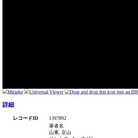
Mirador
Universal Viewer
詳細
レコードID
1397892
著者名
山東, 京山