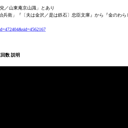
兌／山東庵京山識」とあり
屋治兵衛」『〔夫は金沢／是は鉄石〕忠臣文庫』から『金のわら
p?pid=472404&sid=4562167
覧回数
説明