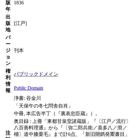
版
1836
年
出
版
[江戸]
地
バ
ー
ジ
刊本
ョ
ン
権
パブリックドメイン
利
情
Public Domain
報
浄書: 谷金川
「天保午の冬七問舎自肖」
中冊, 本広告半丁（『裏表忠臣蔵』）。
奥目録 : 上冊「東都甘泉堂諸蔵販」『〔江戸／流行〕
八百善料理通』から『〔弥二郎兵衛／喜多八／滑／
注
稽〕道中膝栗毛』まで計6点、「新旧開鐫発鬻書目」