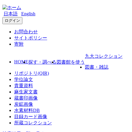
日本語
English
ログイン
お問合わせ
サイトポリシー
寄附
九大コレクション
HOME
探す・調べる
図書館を使う
図書・雑誌
リポジトリ(QIR)
学位論文
貴重資料
麻生家文書
蔵書印画像
炭鉱画像
水素材料DB
目録カード画像
所蔵コレクション