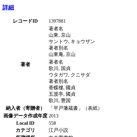
詳細
レコードID
1397881
著者名
山東, 京山
サントウ, キョウザン
著者別名
山東庵, 京山
著者名
著者
歌川, 国貞
ウタガワ, クニサダ
著者別名
香蝶樓, 國貞
五渡亭, 國貞
歌川, 豊国
納入者（寄贈者）
「平戸藩蔵書」（表紙）
画像データ作成年度
2013
Local ID
558
カテゴリ
江戸小説