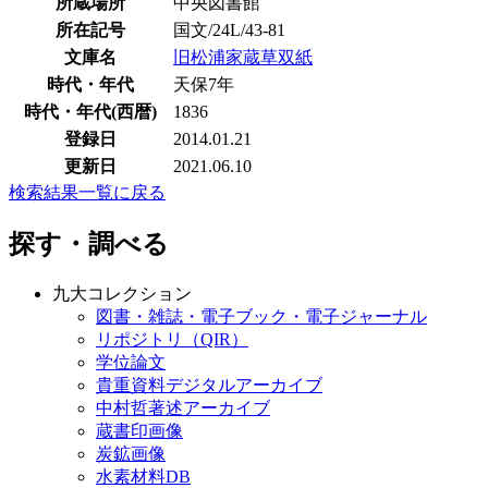
所蔵場所
中央図書館
所在記号
国文/24L/43-81
文庫名
旧松浦家蔵草双紙
時代・年代
天保7年
時代・年代(西暦)
1836
登録日
2014.01.21
更新日
2021.06.10
検索結果一覧に戻る
探す・調べる
九大コレクション
図書・雑誌・電子ブック・電子ジャーナル
リポジトリ（QIR）
学位論文
貴重資料デジタルアーカイブ
中村哲著述アーカイブ
蔵書印画像
炭鉱画像
水素材料DB