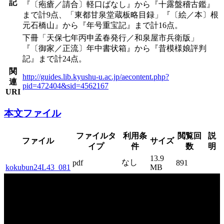
記
『〔疱瘡／請合〕軽口ばなし』から『十露盤稽古鑑』
まで計9点、「東都甘泉堂蔵板略目録」『〔絵／本〕根
元石橋山』から『年号重宝記』まで計16点。
下冊「天保七年丙申孟春発行／和泉屋市兵衛版」
『〔御家／正流〕年中書状箱』から『昔模様娘評判
記』まで計24点。
関
http://guides.lib.kyushu-u.ac.jp/aecontent.php?
連
pid=472404&sid=4562167
URI
本文ファイル
ファイルタ
利用条
閲覧回
説
ファイル
サイズ
イプ
件
数
明
13.9
なし
pdf
891
kokubun24L43_081
MB