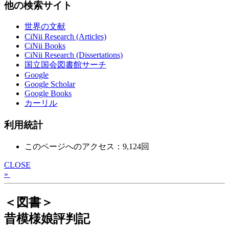
他の検索サイト
世界の文献
CiNii Research (Articles)
CiNii Books
CiNii Research (Dissertations)
国立国会図書館サーチ
Google
Google Scholar
Google Books
カーリル
利用統計
このページへのアクセス：9,124回
CLOSE
»
＜図書＞
昔模様娘評判記