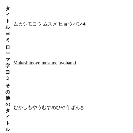
タ
イ
ト
ムカシモヨウ ムスメ ヒョウバンキ
ル
ヨ
ミ
ロ
ー
マ
Mukashimoyo musume hyobanki
字
ヨ
ミ
そ
の
他
の
むかしもやうむすめひやうばんき
タ
イ
ト
ル