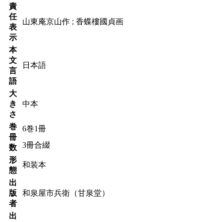
責
任
山東庵京山作 ; 香蝶樓國貞画
表
示
本
文
日本語
言
語
大
き
中本
さ
巻
6巻1冊
冊
3冊合綴
数
形
和装本
態
出
版
和泉屋市兵衛（甘泉堂）
者
出