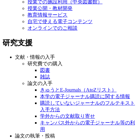
授業での施設利用（中央図書館）
授業公開・教材開発
教育情報サービス
自宅で使える電子コンテンツ
オンラインでのご相談
研究支援
文献・情報の入手
研究費での購入
図書
雑誌
論文の入手
きゅうとE-Journals（AtoZリスト）
本学の電子ジャーナル購読に関する情報
購読していないジャーナルのフルテキスト
入手方法
学外からの文献取り寄せ
キャンパス外からの電子ジャーナル等の利
用
論文の執筆・投稿