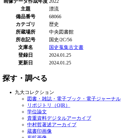
画像データ作成年度
2022
主題
漂流
備品番号
68066
カテゴリ
歴史
所蔵場所
中央図書館
所在記号
国史/2C/56
文庫名
国史蒐集古文書
登録日
2024.01.25
更新日
2024.01.25
探す・調べる
九大コレクション
図書・雑誌・電子ブック・電子ジャーナル
リポジトリ（QIR）
学位論文
貴重資料デジタルアーカイブ
中村哲著述アーカイブ
蔵書印画像
炭鉱画像