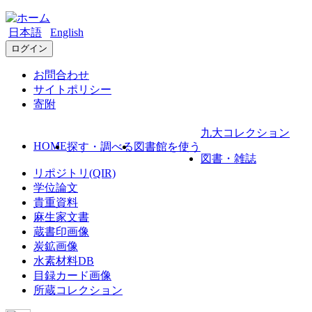
日本語
English
ログイン
お問合わせ
サイトポリシー
寄附
九大コレクション
HOME
探す・調べる
図書館を使う
図書・雑誌
リポジトリ(QIR)
学位論文
貴重資料
麻生家文書
蔵書印画像
炭鉱画像
水素材料DB
目録カード画像
所蔵コレクション