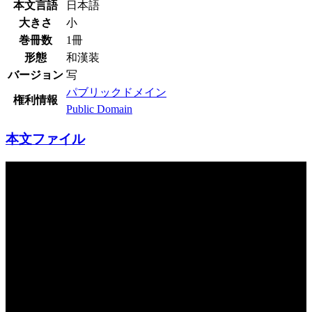
本文言語
日本語
大きさ
小
巻冊数
1冊
形態
和漢装
バージョン
写
パブリックドメイン
権利情報
Public Domain
本文ファイル