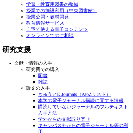
学習・教育用図書の整備
授業での施設利用（中央図書館）
授業公開・教材開発
教育情報サービス
自宅で使える電子コンテンツ
オンラインでのご相談
研究支援
文献・情報の入手
研究費での購入
図書
雑誌
論文の入手
きゅうとE-Journals（AtoZリスト）
本学の電子ジャーナル購読に関する情報
購読していないジャーナルのフルテキスト
入手方法
学外からの文献取り寄せ
キャンパス外からの電子ジャーナル等の利
用