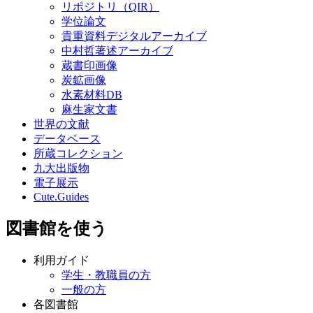
リポジトリ（QIR）
学位論文
貴重資料デジタルアーカイブ
中村哲著述アーカイブ
蔵書印画像
炭鉱画像
水素材料DB
麻生家文書
世界の文献
データベース
所蔵コレクション
九大出版物
電子展示
Cute.Guides
図書館を使う
利用ガイド
学生・教職員の方
一般の方
各図書館