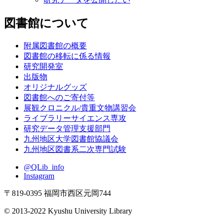
図書館について
附属図書館の概要
図書館の移転に係る情報
研究開発室
出版物
オリジナルグッズ
図書館へのご寄付等
展観クロニクル/貴重文物講習会
ライブラリーサイエンス専攻
研究データ管理支援部門
九州地区大学図書館協議会
九州地区図書系二次専門試験
@QLib_info
Instagram
〒819-0395 福岡市西区元岡744
© 2013-2022 Kyushu University Library