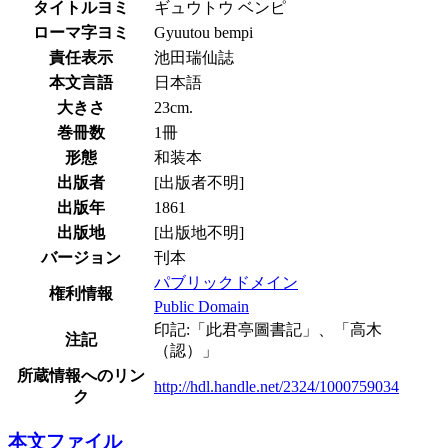
タイトルヨミ
ギュウトウ ベンピ
ローマ字ヨミ
Gyuutou bempi
責任表示
池田瑞仙誌
本文言語
日本語
大きさ
23cm.
巻冊数
1冊
形態
和装本
出版者
[出版者不明]
出版年
1861
出版地
[出版地不明]
バージョン
刊本
パブリックドメイン
権利情報
Public Domain
印記:「此君亭圖書記」、「高木
注記
（認）」
所蔵情報へのリン
http://hdl.handle.net/2324/1000759034
ク
本文ファイル