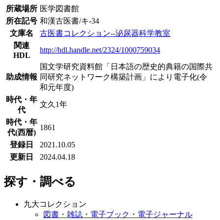
所蔵場所
医学図書館
所在記号
和漢古医書/キ-34
文庫名
古医書コレクション--泌尿器科学教室
関連
http://hdl.handle.net/2324/1000759034
HDL
国文学研究資料館「日本語の歴史的典籍の国際共
助成情報
同研究ネットワーク構築計画」により電子化(令
和元年度)
時代・年
文久1年
代
時代・年
1861
代(西暦)
登録日
2021.10.05
更新日
2024.04.18
探す・調べる
九大コレクション
図書・雑誌・電子ブック・電子ジャーナル