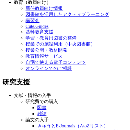
教育（教員向け）
新任教員向け情報
図書館を活用したアクティブラーニング
講習会
Cute.Guides
基幹教育支援
学習・教育用図書の整備
授業での施設利用（中央図書館）
授業公開・教材開発
教育情報サービス
自宅で使える電子コンテンツ
オンラインでのご相談
研究支援
文献・情報の入手
研究費での購入
図書
雑誌
論文の入手
きゅうとE-Journals（AtoZリスト）