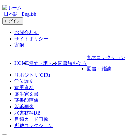
日本語
English
ログイン
お問合わせ
サイトポリシー
寄附
九大コレクション
HOME
探す・調べる
図書館を使う
図書・雑誌
リポジトリ(QIR)
学位論文
貴重資料
麻生家文書
蔵書印画像
炭鉱画像
水素材料DB
目録カード画像
所蔵コレクション