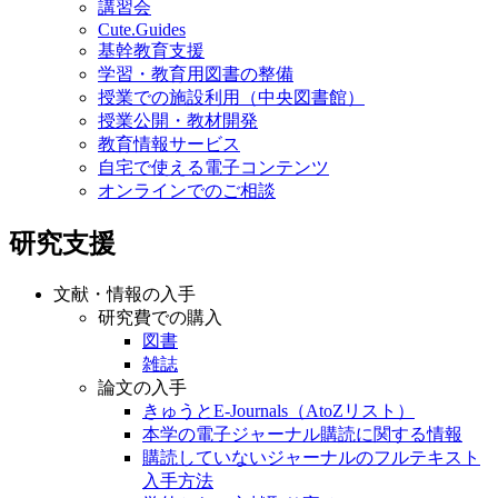
講習会
Cute.Guides
基幹教育支援
学習・教育用図書の整備
授業での施設利用（中央図書館）
授業公開・教材開発
教育情報サービス
自宅で使える電子コンテンツ
オンラインでのご相談
研究支援
文献・情報の入手
研究費での購入
図書
雑誌
論文の入手
きゅうとE-Journals（AtoZリスト）
本学の電子ジャーナル購読に関する情報
購読していないジャーナルのフルテキスト
入手方法