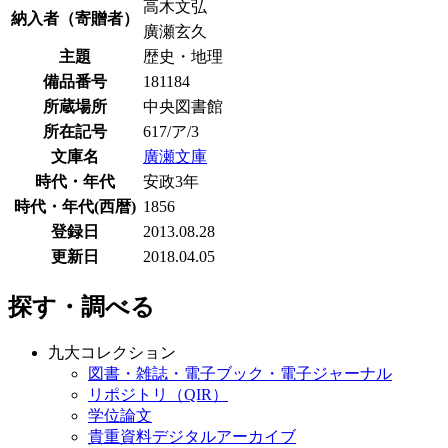
高木文弘
納入者（寄贈者）
廣瀬玄久
主題
歴史・地理
備品番号
181184
所蔵場所
中央図書館
所在記号
617/ア/3
文庫名
廣瀬文庫
時代・年代
安政3年
時代・年代(西暦)
1856
登録日
2013.08.28
更新日
2018.04.05
探す・調べる
九大コレクション
図書・雑誌・電子ブック・電子ジャーナル
リポジトリ（QIR）
学位論文
貴重資料デジタルアーカイブ