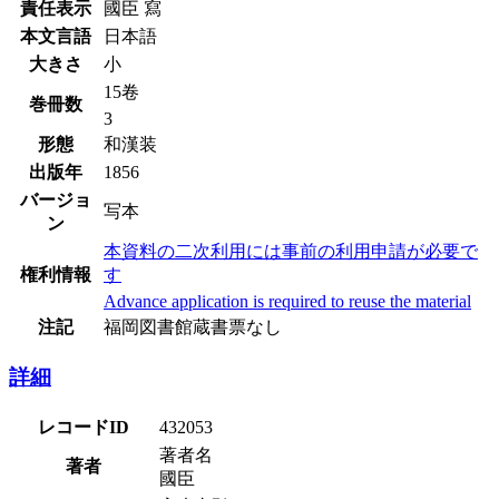
責任表示
國臣 寫
本文言語
日本語
大きさ
小
15卷
巻冊数
3
形態
和漢装
出版年
1856
バージョ
写本
ン
本資料の二次利用には事前の利用申請が必要で
権利情報
す
Advance application is required to reuse the material
注記
福岡図書館蔵書票なし
詳細
レコードID
432053
著者名
著者
國臣