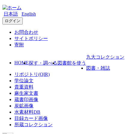
日本語
English
ログイン
お問合わせ
サイトポリシー
寄附
九大コレクション
HOME
探す・調べる
図書館を使う
図書・雑誌
リポジトリ(QIR)
学位論文
貴重資料
麻生家文書
蔵書印画像
炭鉱画像
水素材料DB
目録カード画像
所蔵コレクション