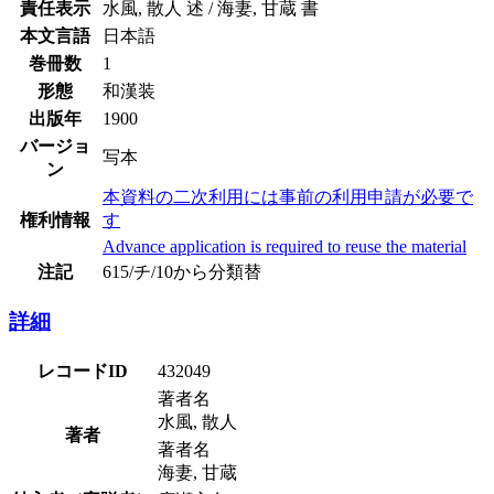
責任表示
水風, 散人 述 / 海妻, 甘蔵 書
本文言語
日本語
巻冊数
1
形態
和漢装
出版年
1900
バージョ
写本
ン
本資料の二次利用には事前の利用申請が必要で
権利情報
す
Advance application is required to reuse the material
注記
615/チ/10から分類替
詳細
レコードID
432049
著者名
水風, 散人
著者
著者名
海妻, 甘蔵