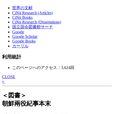
世界の文献
CiNii Research (Articles)
CiNii Books
CiNii Research (Dissertations)
国立国会図書館サーチ
Google
Google Scholar
Google Books
カーリル
利用統計
このページへのアクセス：3,624回
CLOSE
»
＜図書＞
朝鮮兩役紀事本末