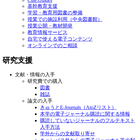
Cute.Guides
基幹教育支援
学習・教育用図書の整備
授業での施設利用（中央図書館）
授業公開・教材開発
教育情報サービス
自宅で使える電子コンテンツ
オンラインでのご相談
研究支援
文献・情報の入手
研究費での購入
図書
雑誌
論文の入手
きゅうとE-Journals（AtoZリスト）
本学の電子ジャーナル購読に関する情報
購読していないジャーナルのフルテキスト
入手方法
学外からの文献取り寄せ