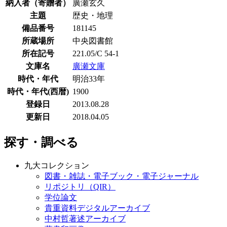
納入者（寄贈者）
廣瀬玄久
主題
歴史・地理
備品番号
181145
所蔵場所
中央図書館
所在記号
221.05/C 54-1
文庫名
廣瀬文庫
時代・年代
明治33年
時代・年代(西暦)
1900
登録日
2013.08.28
更新日
2018.04.05
探す・調べる
九大コレクション
図書・雑誌・電子ブック・電子ジャーナル
リポジトリ（QIR）
学位論文
貴重資料デジタルアーカイブ
中村哲著述アーカイブ