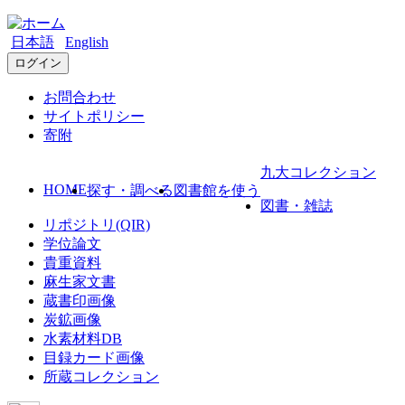
日本語
English
ログイン
お問合わせ
サイトポリシー
寄附
九大コレクション
HOME
探す・調べる
図書館を使う
図書・雑誌
リポジトリ(QIR)
学位論文
貴重資料
麻生家文書
蔵書印画像
炭鉱画像
水素材料DB
目録カード画像
所蔵コレクション