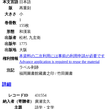
本文言語
日本語
版
再重刻
大きさ
小
1
巻冊数
155枚
形態
和漢装
出版者
松村, 九玄衛
出版年
1775
出版地
大阪
本資料の二次利用には事前の利用申請が必要です
権利情報
Advance application is required to reuse the material
ラベル剥跡
注記
福岡圖書館藏書之印 / 竹田圖書
詳細
レコードID
431554
納入者（寄贈者）
廣瀬玄久
主題
語学・文学