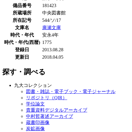
備品番号
181423
所蔵場所
中央図書館
所在記号
544/ソ/17
文庫名
廣瀬文庫
時代・年代
安永4年
時代・年代(西暦)
1775
登録日
2013.08.28
更新日
2018.04.05
探す・調べる
九大コレクション
図書・雑誌・電子ブック・電子ジャーナル
リポジトリ（QIR）
学位論文
貴重資料デジタルアーカイブ
中村哲著述アーカイブ
蔵書印画像
炭鉱画像