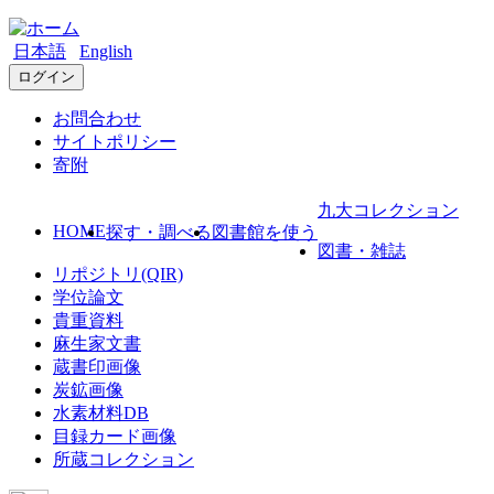
日本語
English
ログイン
お問合わせ
サイトポリシー
寄附
九大コレクション
HOME
探す・調べる
図書館を使う
図書・雑誌
リポジトリ(QIR)
学位論文
貴重資料
麻生家文書
蔵書印画像
炭鉱画像
水素材料DB
目録カード画像
所蔵コレクション