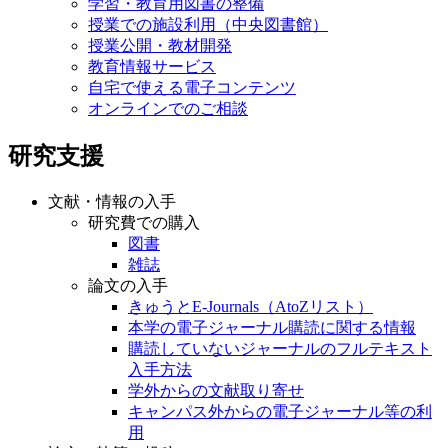
学習・教育用図書の整備
授業での施設利用（中央図書館）
授業公開・教材開発
教育情報サービス
自宅で使える電子コンテンツ
オンラインでのご相談
研究支援
文献・情報の入手
研究費での購入
図書
雑誌
論文の入手
きゅうとE-Journals（AtoZリスト）
本学の電子ジャーナル購読に関する情報
購読していないジャーナルのフルテキスト
入手方法
学外からの文献取り寄せ
キャンパス外からの電子ジャーナル等の利
用