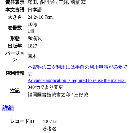
責任表示
塚田, 多門 述 / 三好, 幽篁 寫
本文言語
日本語
大きさ
24.2×16.7cm.
100p
巻冊数
1冊
形態
和漢装
出版年
1827
バージョ
写本
ン
本資料の二次利用には事前の利用申請が必要で
権利情報
す
Advance application is required to reuse the material
040/カ/7より変更
注記
福岡圖書館藏書之印 / 三好藏
詳細
レコードID
430712
著者名