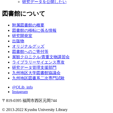
研究データを公開したい
図書館について
附属図書館の概要
図書館の移転に係る情報
研究開発室
出版物
オリジナルグッズ
図書館へのご寄付等
展観クロニクル/貴重文物講習会
ライブラリーサイエンス専攻
研究データ管理支援部門
九州地区大学図書館協議会
九州地区図書系二次専門試験
@QLib_info
Instagram
〒819-0395 福岡市西区元岡744
© 2013-2022 Kyushu University Library