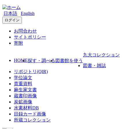
日本語
English
ログイン
お問合わせ
サイトポリシー
寄附
九大コレクション
HOME
探す・調べる
図書館を使う
図書・雑誌
リポジトリ(QIR)
学位論文
貴重資料
麻生家文書
蔵書印画像
炭鉱画像
水素材料DB
目録カード画像
所蔵コレクション