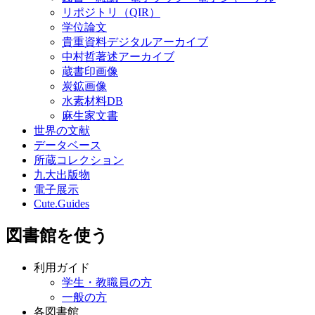
リポジトリ（QIR）
学位論文
貴重資料デジタルアーカイブ
中村哲著述アーカイブ
蔵書印画像
炭鉱画像
水素材料DB
麻生家文書
世界の文献
データベース
所蔵コレクション
九大出版物
電子展示
Cute.Guides
図書館を使う
利用ガイド
学生・教職員の方
一般の方
各図書館