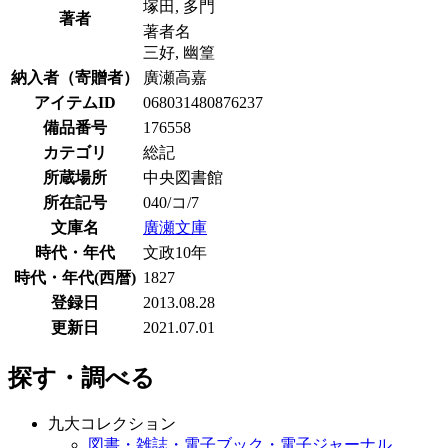
塚田, 多門
著者
著者名
三好, 幽篁
納入者（寄贈者）
廣瀬高嘉
アイテムID
068031480876237
備品番号
176558
カテゴリ
総記
所蔵場所
中央図書館
所在記号
040/コ/7
文庫名
廣瀬文庫
時代・年代
文政10年
時代・年代(西暦)
1827
登録日
2013.08.28
更新日
2021.07.01
探す・調べる
九大コレクション
図書・雑誌・電子ブック・電子ジャーナル