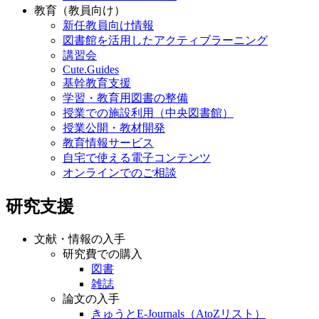
教育（教員向け）
新任教員向け情報
図書館を活用したアクティブラーニング
講習会
Cute.Guides
基幹教育支援
学習・教育用図書の整備
授業での施設利用（中央図書館）
授業公開・教材開発
教育情報サービス
自宅で使える電子コンテンツ
オンラインでのご相談
研究支援
文献・情報の入手
研究費での購入
図書
雑誌
論文の入手
きゅうとE-Journals（AtoZリスト）