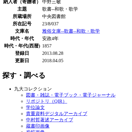
納入者（寄贈者）
中野三敏
主題
歌書--和歌・歌学
所蔵場所
中央図書館
所在記号
23/8/037
文庫名
雅俗文庫--歌書--和歌・歌学
時代・年代
安政4年
時代・年代(西暦)
1857
登録日
2013.08.28
更新日
2018.04.05
探す・調べる
九大コレクション
図書・雑誌・電子ブック・電子ジャーナル
リポジトリ（QIR）
学位論文
貴重資料デジタルアーカイブ
中村哲著述アーカイブ
蔵書印画像