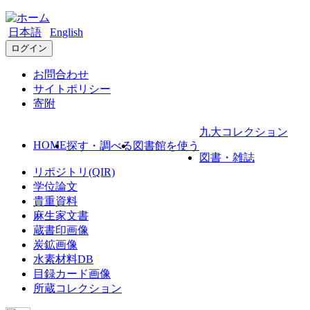
日本語
English
ログイン
お問合わせ
サイトポリシー
寄附
九大コレクション
HOME
探す・調べる
図書館を使う
図書・雑誌
リポジトリ(QIR)
学位論文
貴重資料
麻生家文書
蔵書印画像
炭鉱画像
水素材料DB
目録カード画像
所蔵コレクション