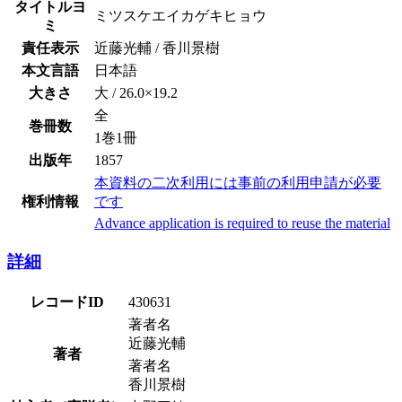
タイトルヨ
ミツスケエイカゲキヒョウ
ミ
責任表示
近藤光輔 / 香川景樹
本文言語
日本語
大きさ
大 / 26.0×19.2
全
巻冊数
1巻1冊
出版年
1857
本資料の二次利用には事前の利用申請が必要
権利情報
です
Advance application is required to reuse the material
詳細
レコードID
430631
著者名
近藤光輔
著者
著者名
香川景樹