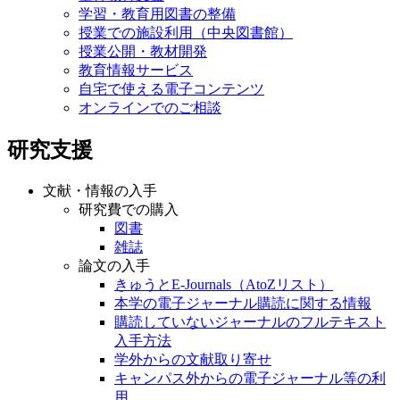
学習・教育用図書の整備
授業での施設利用（中央図書館）
授業公開・教材開発
教育情報サービス
自宅で使える電子コンテンツ
オンラインでのご相談
研究支援
文献・情報の入手
研究費での購入
図書
雑誌
論文の入手
きゅうとE-Journals（AtoZリスト）
本学の電子ジャーナル購読に関する情報
購読していないジャーナルのフルテキスト
入手方法
学外からの文献取り寄せ
キャンパス外からの電子ジャーナル等の利
用