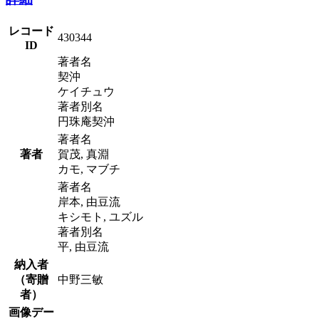
レコード
430344
ID
著者名
契沖
ケイチュウ
著者別名
円珠庵契沖
著者名
著者
賀茂, 真淵
カモ, マブチ
著者名
岸本, 由豆流
キシモト, ユズル
著者別名
平, 由豆流
納入者
（寄贈
中野三敏
者）
画像デー