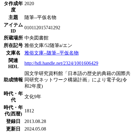
タ作成年
2020
度
主題
随筆--平仮名物
アイテム
010112015741292
ID
所蔵場所
中央図書館
所在記号
雅俗文庫/52随筆a/エン
文庫名
雅俗文庫--随筆--平仮名物
関連
http://hdl.handle.net/2324/1001606429
HDL
国文学研究資料館「日本語の歴史的典籍の国際共
助成情報
同研究ネットワーク構築計画」により電子化(令
和2年度)
時代・年
文化9年
代
時代・年
1812
代(西暦)
登録日
2013.08.28
更新日
2024.05.08