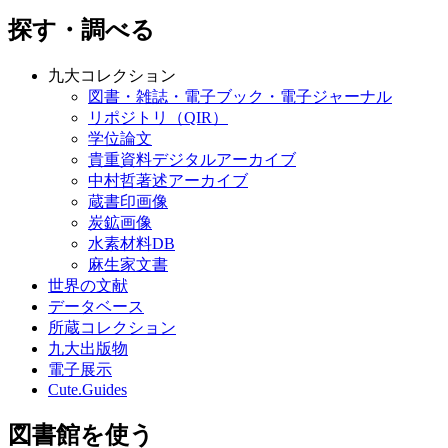
探す・調べる
九大コレクション
図書・雑誌・電子ブック・電子ジャーナル
リポジトリ（QIR）
学位論文
貴重資料デジタルアーカイブ
中村哲著述アーカイブ
蔵書印画像
炭鉱画像
水素材料DB
麻生家文書
世界の文献
データベース
所蔵コレクション
九大出版物
電子展示
Cute.Guides
図書館を使う