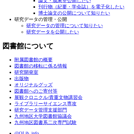
論文・成果を公開したい
刊行物（紀要・学会誌）を電子化したい
博士論文の公開について知りたい
研究データの管理・公開
研究データの管理について知りたい
研究データを公開したい
図書館について
附属図書館の概要
図書館の移転に係る情報
研究開発室
出版物
オリジナルグッズ
図書館へのご寄付等
展観クロニクル/貴重文物講習会
ライブラリーサイエンス専攻
研究データ管理支援部門
九州地区大学図書館協議会
九州地区図書系二次専門試験
@QLib_info