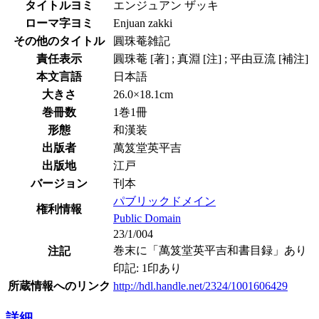
タイトルヨミ
エンジュアン ザッキ
ローマ字ヨミ
Enjuan zakki
その他のタイトル
圓珠菴雑記
責任表示
圓珠菴 [著] ; 真淵 [注] ; 平由豆流 [補注]
本文言語
日本語
大きさ
26.0×18.1cm
巻冊数
1巻1冊
形態
和漢装
出版者
萬笈堂英平吉
出版地
江戸
バージョン
刊本
パブリックドメイン
権利情報
Public Domain
23/1/004
巻末に「萬笈堂英平吉和書目録」あり
注記
印記: 1印あり
所蔵情報へのリンク
http://hdl.handle.net/2324/1001606429
詳細