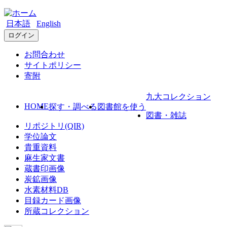
日本語
English
ログイン
お問合わせ
サイトポリシー
寄附
九大コレクション
HOME
探す・調べる
図書館を使う
図書・雑誌
リポジトリ(QIR)
学位論文
貴重資料
麻生家文書
蔵書印画像
炭鉱画像
水素材料DB
目録カード画像
所蔵コレクション