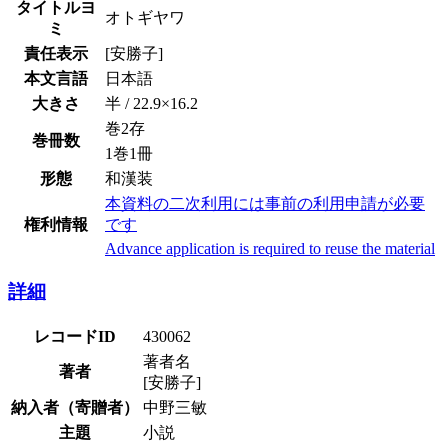
タイトルヨ
オトギヤワ
ミ
責任表示
[安勝子]
本文言語
日本語
大きさ
半 / 22.9×16.2
巻2存
巻冊数
1巻1冊
形態
和漢装
本資料の二次利用には事前の利用申請が必要
権利情報
です
Advance application is required to reuse the material
詳細
レコードID
430062
著者名
著者
[安勝子]
納入者（寄贈者）
中野三敏
主題
小説