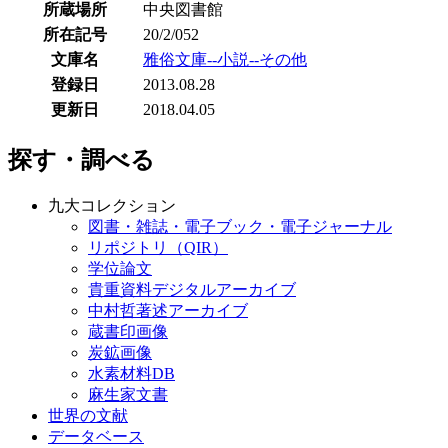
所蔵場所
中央図書館
所在記号
20/2/052
文庫名
雅俗文庫--小説--その他
登録日
2013.08.28
更新日
2018.04.05
探す・調べる
九大コレクション
図書・雑誌・電子ブック・電子ジャーナル
リポジトリ（QIR）
学位論文
貴重資料デジタルアーカイブ
中村哲著述アーカイブ
蔵書印画像
炭鉱画像
水素材料DB
麻生家文書
世界の文献
データベース