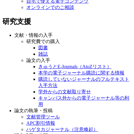
自宅で使える電子コンテンツ
オンラインでのご相談
研究支援
文献・情報の入手
研究費での購入
図書
雑誌
論文の入手
きゅうとE-Journals（AtoZリスト）
本学の電子ジャーナル購読に関する情報
購読していないジャーナルのフルテキスト
入手方法
学外からの文献取り寄せ
キャンパス外からの電子ジャーナル等の利
用
論文の執筆・投稿
文献管理ツール
APC割引情報
ハゲタカジャーナル（注意喚起）