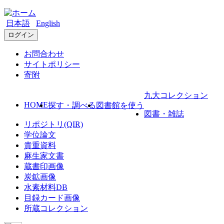
日本語
English
ログイン
お問合わせ
サイトポリシー
寄附
九大コレクション
HOME
探す・調べる
図書館を使う
図書・雑誌
リポジトリ(QIR)
学位論文
貴重資料
麻生家文書
蔵書印画像
炭鉱画像
水素材料DB
目録カード画像
所蔵コレクション