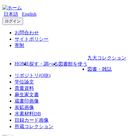
日本語
English
ログイン
お問合わせ
サイトポリシー
寄附
九大コレクション
HOME
探す・調べる
図書館を使う
図書・雑誌
リポジトリ(QIR)
学位論文
貴重資料
麻生家文書
蔵書印画像
炭鉱画像
水素材料DB
目録カード画像
所蔵コレクション