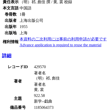
責任表示
（明）祁, 彪佳 撰 / 黄, 裳 校録
本文言語
中国語
巻冊数
1冊
出版者
上海出版公司
出版年
1955
出版地
上海
本資料の二次利用には事前の利用申請が必要です
権利情報
Advance application is required to reuse the material
詳細
レコードID
429570
著者名
（明）祁, 彪佳
著者
著者名
黄, 裳
922.58
主題
新学--戯曲
備品番号
1185064373