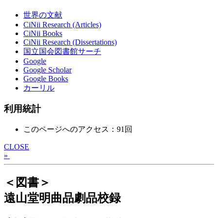
世界の文献
CiNii Research (Articles)
CiNii Books
CiNii Research (Dissertations)
国立国会図書館サーチ
Google
Google Scholar
Google Books
カーリル
利用統計
このページへのアクセス：91回
CLOSE
»
＜図書＞
遠山堂明曲品劇品校録