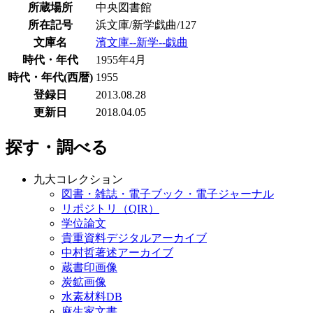
所蔵場所
中央図書館
所在記号
浜文庫/新学戯曲/127
文庫名
濱文庫--新学--戯曲
時代・年代
1955年4月
時代・年代(西暦)
1955
登録日
2013.08.28
更新日
2018.04.05
探す・調べる
九大コレクション
図書・雑誌・電子ブック・電子ジャーナル
リポジトリ（QIR）
学位論文
貴重資料デジタルアーカイブ
中村哲著述アーカイブ
蔵書印画像
炭鉱画像
水素材料DB
麻生家文書