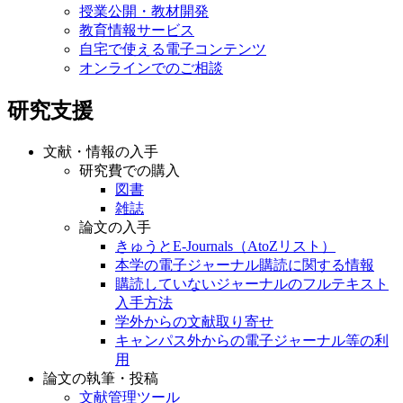
授業公開・教材開発
教育情報サービス
自宅で使える電子コンテンツ
オンラインでのご相談
研究支援
文献・情報の入手
研究費での購入
図書
雑誌
論文の入手
きゅうとE-Journals（AtoZリスト）
本学の電子ジャーナル購読に関する情報
購読していないジャーナルのフルテキスト
入手方法
学外からの文献取り寄せ
キャンパス外からの電子ジャーナル等の利
用
論文の執筆・投稿
文献管理ツール