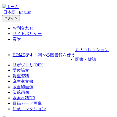
日本語
English
ログイン
お問合わせ
サイトポリシー
寄附
九大コレクション
HOME
探す・調べる
図書館を使う
図書・雑誌
リポジトリ(QIR)
学位論文
貴重資料
麻生家文書
蔵書印画像
炭鉱画像
水素材料DB
目録カード画像
所蔵コレクション