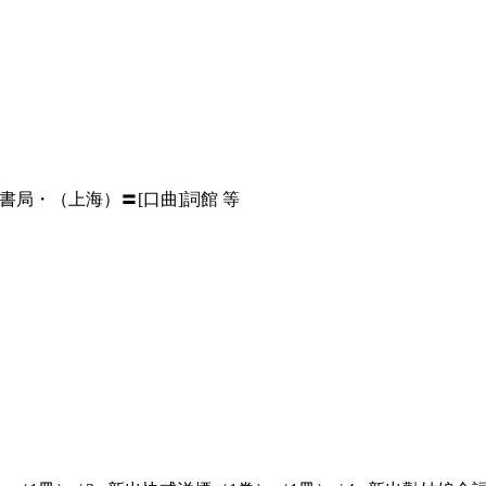
局・（上海）〓[口曲]詞館 等