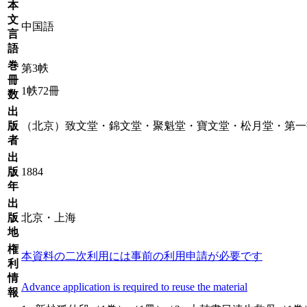
本
文
中国語
言
語
巻
第3帙
冊
1帙72冊
数
出
版
（北京）致文堂・錦文堂・聚魁堂・寶文堂・松月堂・第一書
者
出
版
1884
年
出
版
北京・上海
地
権
本資料の二次利用には事前の利用申請が必要です
利
情
Advance application is required to reuse the material
報