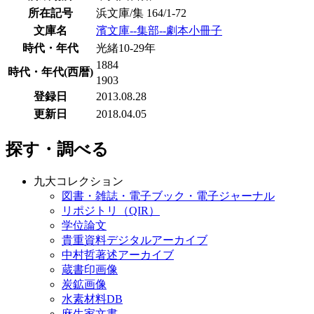
所在記号
浜文庫/集 164/1-72
文庫名
濱文庫--集部--劇本小冊子
時代・年代
光緒10-29年
1884
時代・年代(西暦)
1903
登録日
2013.08.28
更新日
2018.04.05
探す・調べる
九大コレクション
図書・雑誌・電子ブック・電子ジャーナル
リポジトリ（QIR）
学位論文
貴重資料デジタルアーカイブ
中村哲著述アーカイブ
蔵書印画像
炭鉱画像
水素材料DB
麻生家文書