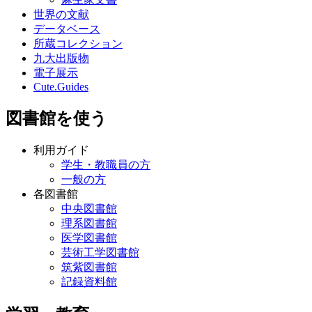
世界の文献
データベース
所蔵コレクション
九大出版物
電子展示
Cute.Guides
図書館を使う
利用ガイド
学生・教職員の方
一般の方
各図書館
中央図書館
理系図書館
医学図書館
芸術工学図書館
筑紫図書館
記録資料館