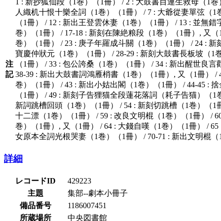
1 : 新抄狐仙段（1巻）（1冊） / 2 : 大鼓書目連生救母（1巻）
人織机十恨十樂全詞（1巻）（1冊） / 7 : 大爺從妻單弦（1巻）（
（1冊） / 12 : 新出王登雲休妻（1巻）（1冊） / 13 : 並
巻）（1冊） / 17-18 : 新刻在陳絶粮段（1巻）（1冊）, 又（
巻）（1冊） / 23 : 庚子年羅成斗關（1巻）（1冊） / 24 :
寶慶仲狀元（1巻）（1冊） / 28-29 : 新刻大鼓書長板坡（1
注
（1冊） / 33 : 包公誇桑（1巻）（1冊） / 34 : 新出醒世
記
38-39 : 新出大鼓書詞鴻雁梢書（1巻）（1冊）, 又（1冊） 
巻）（1冊） / 43 : 新出小姑出閣（1巻）（1冊） / 44-45 
（1冊） / 49 : 新刻子告狸猫全段蓮花落詞（耗子告猫）（1巻）（1
新詞跳槽回頭（1巻）（1冊） / 54 : 新刻切跳槽（1巻）（1冊） 
十二漂（1巻）（1冊） / 59 : 改良文明棍（1巻）（1冊） / 
巻）（1冊）, 又（1冊） / 64 : 大錢自嘆（1巻）（1冊） / 65
女原本全詞光根哭妻（1巻）（1冊） / 70-71 : 新出文明棍（1
詳細
レコードID
429223
主題
集部--劇本小冊子
備品番号
1186007451
所蔵場所
中央図書館