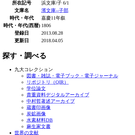
所在記号
浜文庫/子 6/1
文庫名
濱文庫--子部
時代・年代
嘉慶11年叙
時代・年代(西暦)
1806
登録日
2013.08.28
更新日
2018.04.05
探す・調べる
九大コレクション
図書・雑誌・電子ブック・電子ジャーナル
リポジトリ（QIR）
学位論文
貴重資料デジタルアーカイブ
中村哲著述アーカイブ
蔵書印画像
炭鉱画像
水素材料DB
麻生家文書
世界の文献