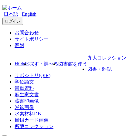
日本語
English
ログイン
お問合わせ
サイトポリシー
寄附
九大コレクション
HOME
探す・調べる
図書館を使う
図書・雑誌
リポジトリ(QIR)
学位論文
貴重資料
麻生家文書
蔵書印画像
炭鉱画像
水素材料DB
目録カード画像
所蔵コレクション