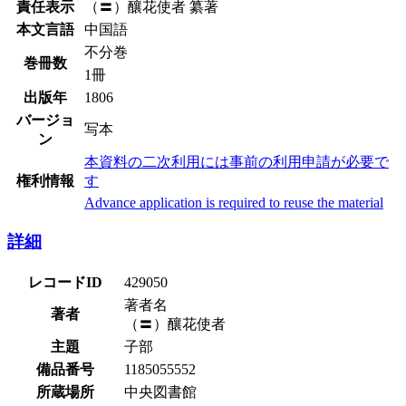
責任表示
（〓）釀花使者 纂著
本文言語
中国語
不分巻
巻冊数
1冊
出版年
1806
バージョ
写本
ン
本資料の二次利用には事前の利用申請が必要で
権利情報
す
Advance application is required to reuse the material
詳細
レコードID
429050
著者名
著者
（〓）釀花使者
主題
子部
備品番号
1185055552
所蔵場所
中央図書館