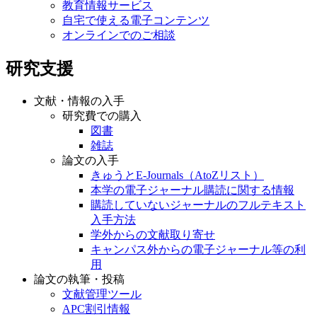
教育情報サービス
自宅で使える電子コンテンツ
オンラインでのご相談
研究支援
文献・情報の入手
研究費での購入
図書
雑誌
論文の入手
きゅうとE-Journals（AtoZリスト）
本学の電子ジャーナル購読に関する情報
購読していないジャーナルのフルテキスト
入手方法
学外からの文献取り寄せ
キャンパス外からの電子ジャーナル等の利
用
論文の執筆・投稿
文献管理ツール
APC割引情報