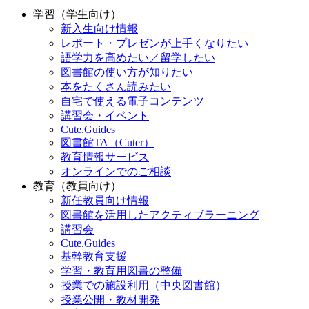
学習（学生向け）
新入生向け情報
レポート・プレゼンが上手くなりたい
語学力を高めたい／留学したい
図書館の使い方が知りたい
本をたくさん読みたい
自宅で使える電子コンテンツ
講習会・イベント
Cute.Guides
図書館TA（Cuter）
教育情報サービス
オンラインでのご相談
教育（教員向け）
新任教員向け情報
図書館を活用したアクティブラーニング
講習会
Cute.Guides
基幹教育支援
学習・教育用図書の整備
授業での施設利用（中央図書館）
授業公開・教材開発