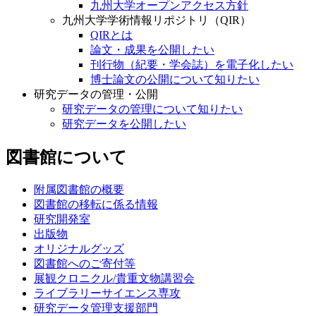
九州大学オープンアクセス方針
九州大学学術情報リポジトリ（QIR）
QIRとは
論文・成果を公開したい
刊行物（紀要・学会誌）を電子化したい
博士論文の公開について知りたい
研究データの管理・公開
研究データの管理について知りたい
研究データを公開したい
図書館について
附属図書館の概要
図書館の移転に係る情報
研究開発室
出版物
オリジナルグッズ
図書館へのご寄付等
展観クロニクル/貴重文物講習会
ライブラリーサイエンス専攻
研究データ管理支援部門