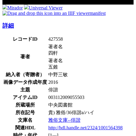
Mirador
Universal Viewer
manifest
詳細
レコードID
427558
著者名
四軒
著者
著者名
五錐
納入者（寄贈者）
中野三敏
画像データ作成年度
2016
主題
俳諧
アイテムID
003112009055503
所蔵場所
中央図書館
所在記号
貴) 雅俗/36俳諧a/ハイ
文庫名
雅俗文庫--俳諧
関連HDL
http://hdl.handle.net/2324/1001564398
時代・年代
[1---]