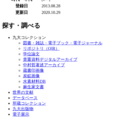
登録日
2013.08.28
更新日
2020.10.29
探す・調べる
九大コレクション
図書・雑誌・電子ブック・電子ジャーナル
リポジトリ（QIR）
学位論文
貴重資料デジタルアーカイブ
中村哲著述アーカイブ
蔵書印画像
炭鉱画像
水素材料DB
麻生家文書
世界の文献
データベース
所蔵コレクション
九大出版物
電子展示