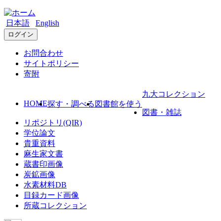
日本語
English
ログイン
お問合わせ
サイトポリシー
寄附
九大コレクション
HOME
探す・調べる
図書館を使う
図書・雑誌
リポジトリ(QIR)
学位論文
貴重資料
麻生家文書
蔵書印画像
炭鉱画像
水素材料DB
目録カード画像
所蔵コレクション