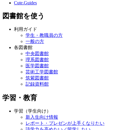
Cute.Guides
図書館を使う
利用ガイド
学生・教職員の方
一般の方
各図書館
中央図書館
理系図書館
医学図書館
芸術工学図書館
筑紫図書館
記録資料館
学習・教育
学習（学生向け）
新入生向け情報
レポート・プレゼンが上手くなりたい
語学力を高めたい／留学したい