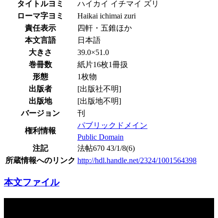
タイトルヨミ
ハイカイ イチマイ ズリ
ローマ字ヨミ
Haikai ichimai zuri
責任表示
四軒・五錐ほか
本文言語
日本語
大きさ
39.0×51.0
巻冊数
紙片16枚1冊扱
形態
1枚物
出版者
[出版社不明]
出版地
[出版地不明]
バージョン
刊
パブリックドメイン
権利情報
Public Domain
注記
法帖670 43/1/8(6)
所蔵情報へのリンク
http://hdl.handle.net/2324/1001564398
本文ファイル