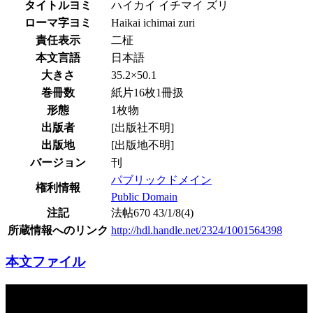
タイトルヨミ
ハイカイ イチマイ ズリ
ローマ字ヨミ
Haikai ichimai zuri
責任表示
二柾
本文言語
日本語
大きさ
35.2×50.1
巻冊数
紙片16枚1冊扱
形態
1枚物
出版者
[出版社不明]
出版地
[出版地不明]
バージョン
刊
パブリックドメイン
権利情報
Public Domain
注記
法帖670 43/1/8(4)
所蔵情報へのリンク
http://hdl.handle.net/2324/1001564398
本文ファイル