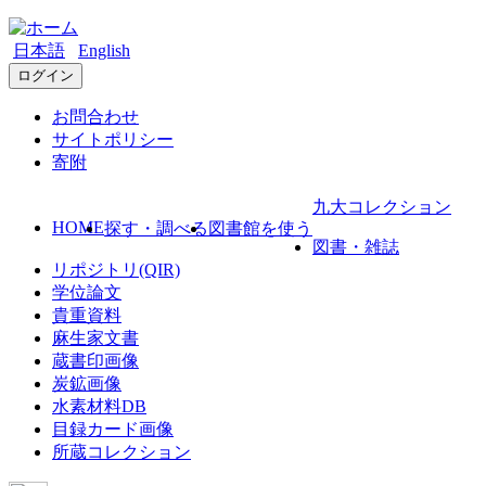
日本語
English
ログイン
お問合わせ
サイトポリシー
寄附
九大コレクション
HOME
探す・調べる
図書館を使う
図書・雑誌
リポジトリ(QIR)
学位論文
貴重資料
麻生家文書
蔵書印画像
炭鉱画像
水素材料DB
目録カード画像
所蔵コレクション