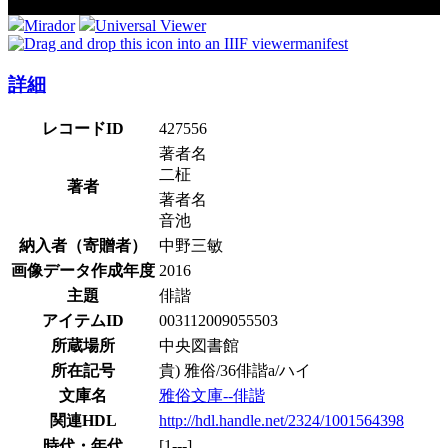
Mirador
Universal Viewer
manifest
詳細
レコードID
427556
著者名
二柾
著者
著者名
音池
納入者（寄贈者）
中野三敏
画像データ作成年度
2016
主題
俳諧
アイテムID
003112009055503
所蔵場所
中央図書館
所在記号
貴) 雅俗/36俳諧a/ハイ
文庫名
雅俗文庫--俳諧
関連HDL
http://hdl.handle.net/2324/1001564398
時代・年代
[1---]