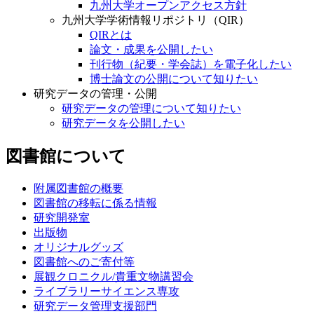
九州大学オープンアクセス方針
九州大学学術情報リポジトリ（QIR）
QIRとは
論文・成果を公開したい
刊行物（紀要・学会誌）を電子化したい
博士論文の公開について知りたい
研究データの管理・公開
研究データの管理について知りたい
研究データを公開したい
図書館について
附属図書館の概要
図書館の移転に係る情報
研究開発室
出版物
オリジナルグッズ
図書館へのご寄付等
展観クロニクル/貴重文物講習会
ライブラリーサイエンス専攻
研究データ管理支援部門