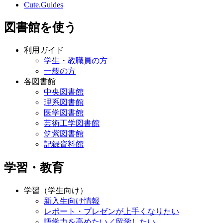
Cute.Guides
図書館を使う
利用ガイド
学生・教職員の方
一般の方
各図書館
中央図書館
理系図書館
医学図書館
芸術工学図書館
筑紫図書館
記録資料館
学習・教育
学習（学生向け）
新入生向け情報
レポート・プレゼンが上手くなりたい
語学力を高めたい／留学したい