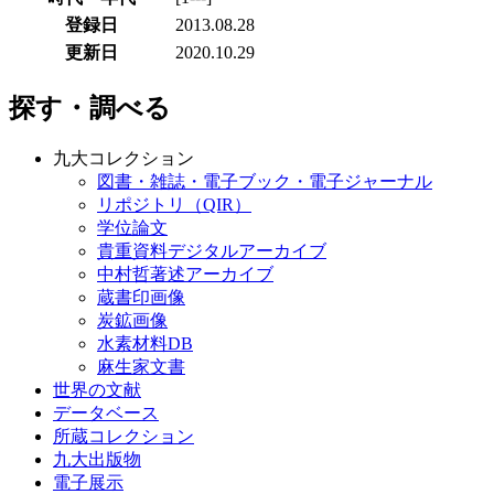
登録日
2013.08.28
更新日
2020.10.29
探す・調べる
九大コレクション
図書・雑誌・電子ブック・電子ジャーナル
リポジトリ（QIR）
学位論文
貴重資料デジタルアーカイブ
中村哲著述アーカイブ
蔵書印画像
炭鉱画像
水素材料DB
麻生家文書
世界の文献
データベース
所蔵コレクション
九大出版物
電子展示