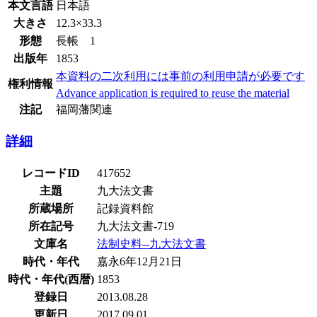
本文言語
日本語
大きさ
12.3×33.3
形態
長帳 1
出版年
1853
本資料の二次利用には事前の利用申請が必要です
権利情報
Advance application is required to reuse the material
注記
福岡藩関連
詳細
レコードID
417652
主題
九大法文書
所蔵場所
記録資料館
所在記号
九大法文書-719
文庫名
法制史料--九大法文書
時代・年代
嘉永6年12月21日
時代・年代(西暦)
1853
登録日
2013.08.28
更新日
2017.09.01