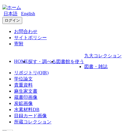
日本語
English
ログイン
お問合わせ
サイトポリシー
寄附
九大コレクション
HOME
探す・調べる
図書館を使う
図書・雑誌
リポジトリ(QIR)
学位論文
貴重資料
麻生家文書
蔵書印画像
炭鉱画像
水素材料DB
目録カード画像
所蔵コレクション