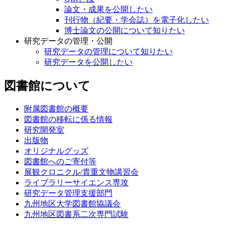
論文・成果を公開したい
刊行物（紀要・学会誌）を電子化したい
博士論文の公開について知りたい
研究データの管理・公開
研究データの管理について知りたい
研究データを公開したい
図書館について
附属図書館の概要
図書館の移転に係る情報
研究開発室
出版物
オリジナルグッズ
図書館へのご寄付等
展観クロニクル/貴重文物講習会
ライブラリーサイエンス専攻
研究データ管理支援部門
九州地区大学図書館協議会
九州地区図書系二次専門試験