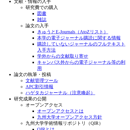
文献・情報の入手
研究費での購入
図書
雑誌
論文の入手
きゅうとE-Journals（AtoZリスト）
本学の電子ジャーナル購読に関する情報
購読していないジャーナルのフルテキスト
入手方法
学外からの文献取り寄せ
キャンパス外からの電子ジャーナル等の利
用
論文の執筆・投稿
文献管理ツール
APC割引情報
ハゲタカジャーナル（注意喚起）
研究成果の公開
オープンアクセス
オープンアクセスとは
九州大学オープンアクセス方針
九州大学学術情報リポジトリ（QIR）
QIRとは