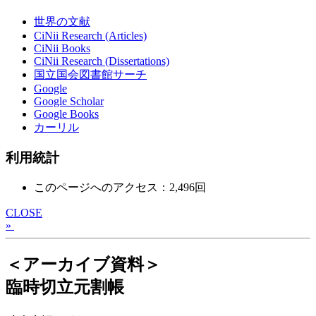
世界の文献
CiNii Research (Articles)
CiNii Books
CiNii Research (Dissertations)
国立国会図書館サーチ
Google
Google Scholar
Google Books
カーリル
利用統計
このページへのアクセス：2,496回
CLOSE
»
＜アーカイブ資料＞
臨時切立元割帳