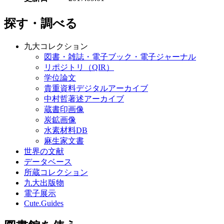
探す・調べる
九大コレクション
図書・雑誌・電子ブック・電子ジャーナル
リポジトリ（QIR）
学位論文
貴重資料デジタルアーカイブ
中村哲著述アーカイブ
蔵書印画像
炭鉱画像
水素材料DB
麻生家文書
世界の文献
データベース
所蔵コレクション
九大出版物
電子展示
Cute.Guides