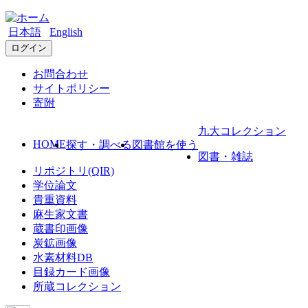
日本語
English
ログイン
お問合わせ
サイトポリシー
寄附
九大コレクション
HOME
探す・調べる
図書館を使う
図書・雑誌
リポジトリ(QIR)
学位論文
貴重資料
麻生家文書
蔵書印画像
炭鉱画像
水素材料DB
目録カード画像
所蔵コレクション