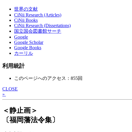
世界の文献
CiNii Research (Articles)
CiNii Books
CiNii Research (Dissertations)
国立国会図書館サーチ
Google
Google Scholar
Google Books
カーリル
利用統計
このページへのアクセス：855回
CLOSE
»
＜静止画＞
〔福岡藩法令集〕