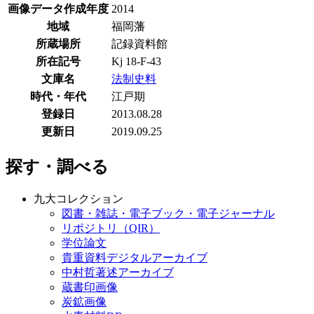
画像データ作成年度
2014
地域
福岡藩
所蔵場所
記録資料館
所在記号
Kj 18-F-43
文庫名
法制史料
時代・年代
江戸期
登録日
2013.08.28
更新日
2019.09.25
探す・調べる
九大コレクション
図書・雑誌・電子ブック・電子ジャーナル
リポジトリ（QIR）
学位論文
貴重資料デジタルアーカイブ
中村哲著述アーカイブ
蔵書印画像
炭鉱画像