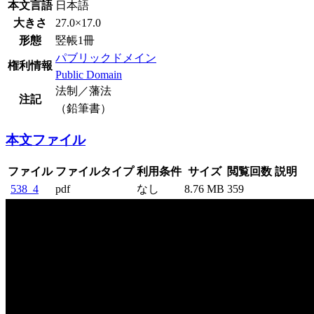
本文言語
日本語
大きさ
27.0×17.0
形態
竪帳1冊
パブリックドメイン
権利情報
Public Domain
法制／藩法
注記
（鉛筆書）
本文ファイル
ファイル
ファイルタイプ
利用条件
サイズ
閲覧回数
説明
538_4
pdf
なし
8.76 MB
359