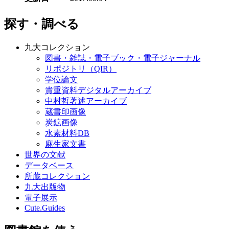
探す・調べる
九大コレクション
図書・雑誌・電子ブック・電子ジャーナル
リポジトリ（QIR）
学位論文
貴重資料デジタルアーカイブ
中村哲著述アーカイブ
蔵書印画像
炭鉱画像
水素材料DB
麻生家文書
世界の文献
データベース
所蔵コレクション
九大出版物
電子展示
Cute.Guides