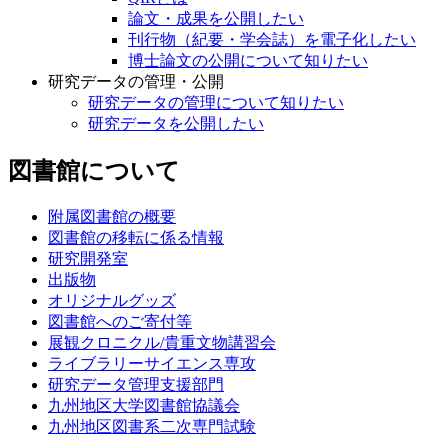
論文・成果を公開したい
刊行物（紀要・学会誌）を電子化したい
博士論文の公開について知りたい
研究データの管理・公開
研究データの管理について知りたい
研究データを公開したい
図書館について
附属図書館の概要
図書館の移転に係る情報
研究開発室
出版物
オリジナルグッズ
図書館へのご寄付等
展観クロニクル/貴重文物講習会
ライブラリーサイエンス専攻
研究データ管理支援部門
九州地区大学図書館協議会
九州地区図書系二次専門試験