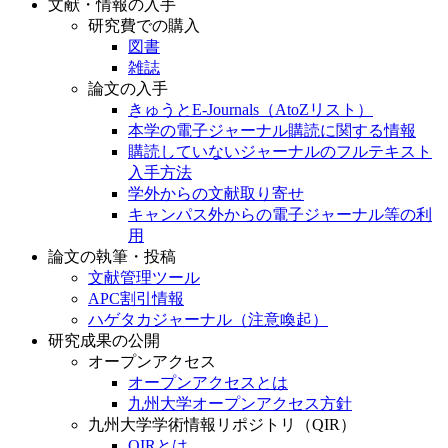
文献・情報の入手
研究費での購入
図書
雑誌
論文の入手
きゅうとE-Journals（AtoZリスト）
本学の電子ジャーナル購読に関する情報
購読していないジャーナルのフルテキスト
入手方法
学外からの文献取り寄せ
キャンパス外からの電子ジャーナル等の利
用
論文の執筆・投稿
文献管理ツール
APC割引情報
ハゲタカジャーナル（注意喚起）
研究成果の公開
オープンアクセス
オープンアクセスとは
九州大学オープンアクセス方針
九州大学学術情報リポジトリ（QIR）
QIRとは