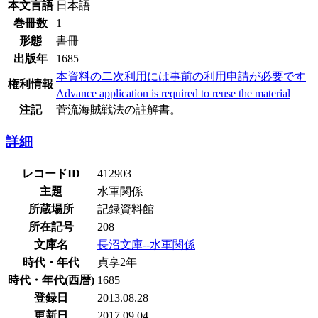
本文言語
日本語
巻冊数
1
形態
書冊
出版年
1685
本資料の二次利用には事前の利用申請が必要です
権利情報
Advance application is required to reuse the material
注記
菅流海賊戦法の註解書。
詳細
レコードID
412903
主題
水軍関係
所蔵場所
記録資料館
所在記号
208
文庫名
長沼文庫--水軍関係
時代・年代
貞享2年
時代・年代(西暦)
1685
登録日
2013.08.28
更新日
2017.09.04