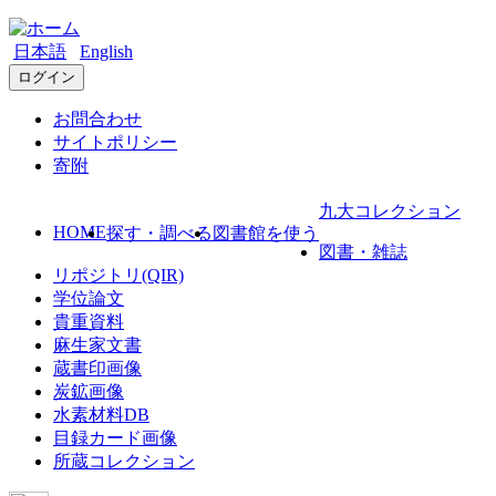
日本語
English
ログイン
お問合わせ
サイトポリシー
寄附
九大コレクション
HOME
探す・調べる
図書館を使う
図書・雑誌
リポジトリ(QIR)
学位論文
貴重資料
麻生家文書
蔵書印画像
炭鉱画像
水素材料DB
目録カード画像
所蔵コレクション