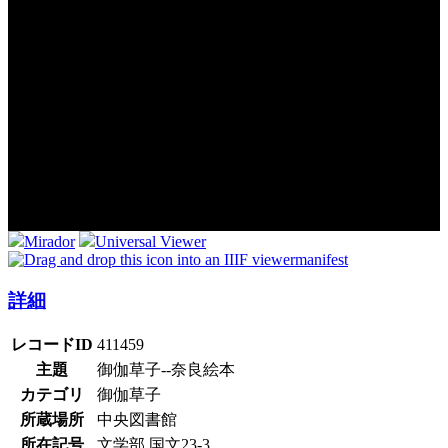
Mirador
Universal Viewer
manifest
詳細
レコードID
411459
主題
御伽草子--奈良絵本
カテゴリ
御伽草子
所蔵場所
中央図書館
所在記号
文学部 国文23-3