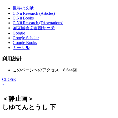
世界の文献
CiNii Research (Articles)
CiNii Books
CiNii Research (Dissertations)
国立国会図書館サーチ
Google
Google Scholar
Google Books
カーリル
利用統計
このページへのアクセス：8,644回
CLOSE
»
＜静止画＞
しゆてんとうし 下