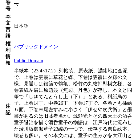
巻
下
号
本
文
日本語
言
語
権
パブリックドメイン
利
情
Public Domain
報
半紙本（23.4×17.2）列帖装。原表紙、濃紺地に金泥
で、上巻は雲霞に草花と蝶、下巻は雲霞に夕顔の文
様。見返しは銀箔で鶴亀、松竹の丸紋押型模文様。各
巻表紙左肩に原題簽（無辺、丹色）が存し、本文と同
筆で「しゆてんとうし上（下）」とある。料紙鳥の
子。上巻14丁、中巻26丁、下巻17丁で、各巻とも挿絵
注
５面。下巻末尾左すみに小さく「伊せや次兵衛」と墨
記
書があるのは旧蔵者名か。源頼光とその四天王の酒呑
童子退治を描く酒呑童子の物語は、江戸時代に流布し
た渋川版御伽草子23編の一つで、伝存する奈良絵本、
絵巻も多い。その本文には、童子の住みかを大江山と