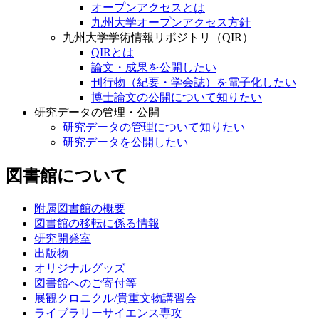
オープンアクセスとは
九州大学オープンアクセス方針
九州大学学術情報リポジトリ（QIR）
QIRとは
論文・成果を公開したい
刊行物（紀要・学会誌）を電子化したい
博士論文の公開について知りたい
研究データの管理・公開
研究データの管理について知りたい
研究データを公開したい
図書館について
附属図書館の概要
図書館の移転に係る情報
研究開発室
出版物
オリジナルグッズ
図書館へのご寄付等
展観クロニクル/貴重文物講習会
ライブラリーサイエンス専攻