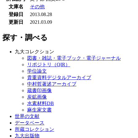
文庫名
その他
登録日
2013.08.28
更新日
2021.03.09
探す・調べる
九大コレクション
図書・雑誌・電子ブック・電子ジャーナル
リポジトリ（QIR）
学位論文
貴重資料デジタルアーカイブ
中村哲著述アーカイブ
蔵書印画像
炭鉱画像
水素材料DB
麻生家文書
世界の文献
データベース
所蔵コレクション
九大出版物