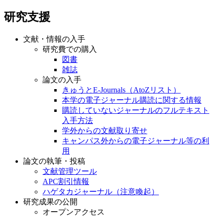
研究支援
文献・情報の入手
研究費での購入
図書
雑誌
論文の入手
きゅうとE-Journals（AtoZリスト）
本学の電子ジャーナル購読に関する情報
購読していないジャーナルのフルテキスト
入手方法
学外からの文献取り寄せ
キャンパス外からの電子ジャーナル等の利
用
論文の執筆・投稿
文献管理ツール
APC割引情報
ハゲタカジャーナル（注意喚起）
研究成果の公開
オープンアクセス