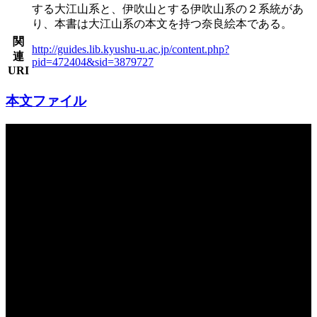
する大江山系と、伊吹山とする伊吹山系の２系統があ
り、本書は大江山系の本文を持つ奈良絵本である。
関
http://guides.lib.kyushu-u.ac.jp/content.php?
連
pid=472404&sid=3879727
URI
本文ファイル