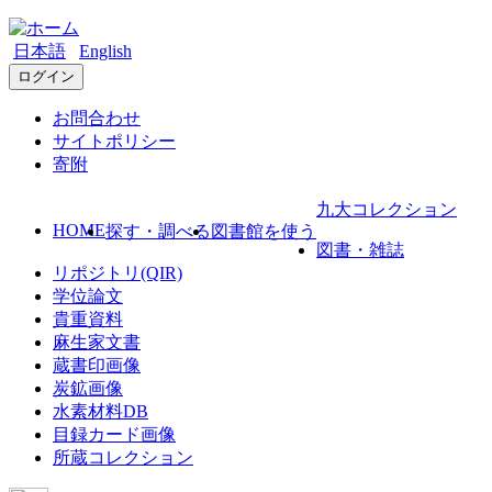
日本語
English
ログイン
お問合わせ
サイトポリシー
寄附
九大コレクション
HOME
探す・調べる
図書館を使う
図書・雑誌
リポジトリ(QIR)
学位論文
貴重資料
麻生家文書
蔵書印画像
炭鉱画像
水素材料DB
目録カード画像
所蔵コレクション