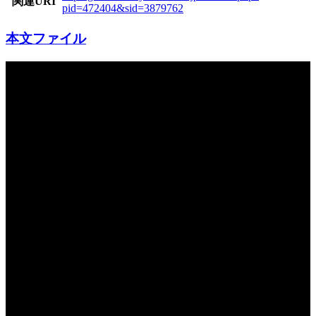
関連URI
pid=472404&sid=3879762
本文ファイル