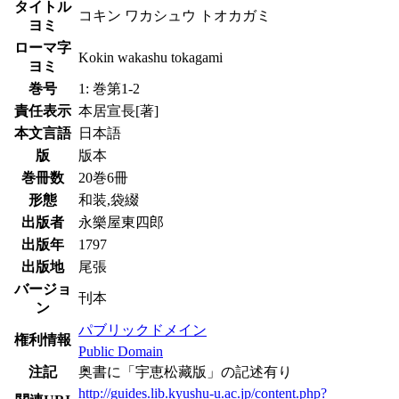
タイトル
コキン ワカシュウ トオカガミ
ヨミ
ローマ字
Kokin wakashu tokagami
ヨミ
巻号
1: 巻第1-2
責任表示
本居宣長[著]
本文言語
日本語
版
版本
巻冊数
20巻6冊
形態
和装,袋綴
出版者
永樂屋東四郎
出版年
1797
出版地
尾張
バージョ
刊本
ン
パブリックドメイン
権利情報
Public Domain
注記
奥書に「宇恵松藏版」の記述有り
http://guides.lib.kyushu-u.ac.jp/content.php?