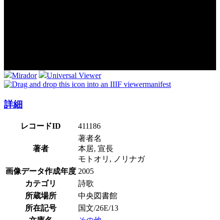
Mirador
Universal Viewer
manifest
詳細
レコードID
411186
著者名
著者
本居, 宣長
モトオリ, ノリナガ
画像データ作成年度
2005
カテゴリ
詩歌
所蔵場所
中央図書館
所在記号
国文/26E/13