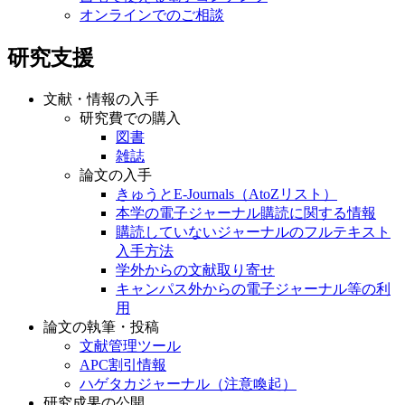
オンラインでのご相談
研究支援
文献・情報の入手
研究費での購入
図書
雑誌
論文の入手
きゅうとE-Journals（AtoZリスト）
本学の電子ジャーナル購読に関する情報
購読していないジャーナルのフルテキスト
入手方法
学外からの文献取り寄せ
キャンパス外からの電子ジャーナル等の利
用
論文の執筆・投稿
文献管理ツール
APC割引情報
ハゲタカジャーナル（注意喚起）
研究成果の公開