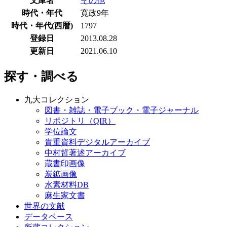
文庫名
その他
時代・年代
寛政9年
時代・年代(西暦)
1797
登録日
2013.08.28
更新日
2021.06.10
探す・調べる
九大コレクション
図書・雑誌・電子ブック・電子ジャーナル
リポジトリ（QIR）
学位論文
貴重資料デジタルアーカイブ
中村哲著述アーカイブ
蔵書印画像
炭鉱画像
水素材料DB
麻生家文書
世界の文献
データベース