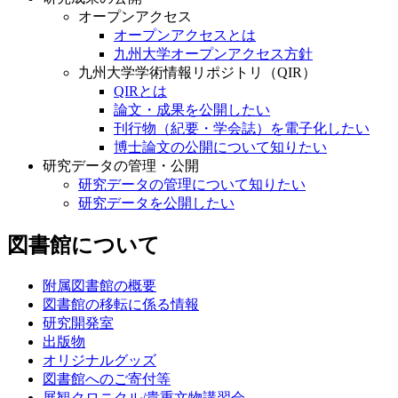
オープンアクセス
オープンアクセスとは
九州大学オープンアクセス方針
九州大学学術情報リポジトリ（QIR）
QIRとは
論文・成果を公開したい
刊行物（紀要・学会誌）を電子化したい
博士論文の公開について知りたい
研究データの管理・公開
研究データの管理について知りたい
研究データを公開したい
図書館について
附属図書館の概要
図書館の移転に係る情報
研究開発室
出版物
オリジナルグッズ
図書館へのご寄付等
展観クロニクル/貴重文物講習会