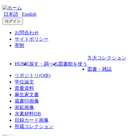
日本語
English
ログイン
お問合わせ
サイトポリシー
寄附
九大コレクション
HOME
探す・調べる
図書館を使う
図書・雑誌
リポジトリ(QIR)
学位論文
貴重資料
麻生家文書
蔵書印画像
炭鉱画像
水素材料DB
目録カード画像
所蔵コレクション