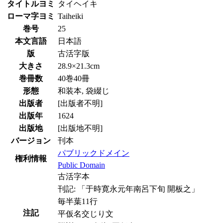
タイトルヨミ
タイヘイキ
ローマ字ヨミ
Taiheiki
巻号
25
本文言語
日本語
版
古活字版
大きさ
28.9×21.3cm
巻冊数
40巻40冊
形態
和装本, 袋綴じ
出版者
[出版者不明]
出版年
1624
出版地
[出版地不明]
バージョン
刊本
パブリックドメイン
権利情報
Public Domain
古活字本
刊記: 「于時寛永元年南呂下旬 開板之」
毎半葉11行
注記
平仮名交じり文