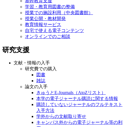
基幹教育支援
学習・教育用図書の整備
授業での施設利用（中央図書館）
授業公開・教材開発
教育情報サービス
自宅で使える電子コンテンツ
オンラインでのご相談
研究支援
文献・情報の入手
研究費での購入
図書
雑誌
論文の入手
きゅうとE-Journals（AtoZリスト）
本学の電子ジャーナル購読に関する情報
購読していないジャーナルのフルテキスト
入手方法
学外からの文献取り寄せ
キャンパス外からの電子ジャーナル等の利