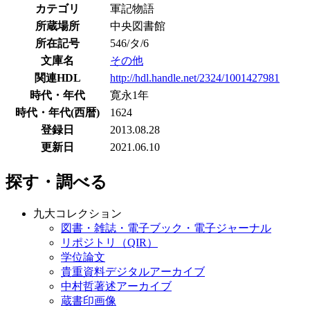
カテゴリ
軍記物語
所蔵場所
中央図書館
所在記号
546/タ/6
文庫名
その他
関連HDL
http://hdl.handle.net/2324/1001427981
時代・年代
寛永1年
時代・年代(西暦)
1624
登録日
2013.08.28
更新日
2021.06.10
探す・調べる
九大コレクション
図書・雑誌・電子ブック・電子ジャーナル
リポジトリ（QIR）
学位論文
貴重資料デジタルアーカイブ
中村哲著述アーカイブ
蔵書印画像