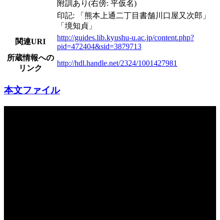
附訓あり(右傍: 平仮名)
印記: 「熊本上通二丁目書舗川口屋又次郎」
「境知貞」
http://guides.lib.kyushu-u.ac.jp/content.php?
関連URI
pid=472404&sid=3879713
所蔵情報への
http://hdl.handle.net/2324/1001427981
リンク
本文ファイル