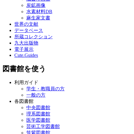
炭鉱画像
水素材料DB
麻生家文書
世界の文献
データベース
所蔵コレクション
九大出版物
電子展示
Cute.Guides
図書館を使う
利用ガイド
学生・教職員の方
一般の方
各図書館
中央図書館
理系図書館
医学図書館
芸術工学図書館
筑紫図書館