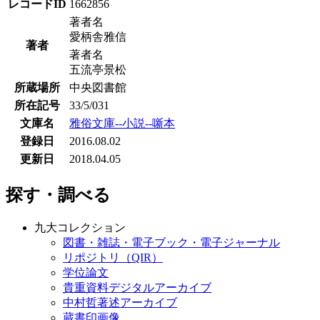
レコードID
1662856
著者名
愛柄舎雅信
著者
著者名
五流亭景松
所蔵場所
中央図書館
所在記号
33/5/031
文庫名
雅俗文庫--小説--噺本
登録日
2016.08.02
更新日
2018.04.05
探す・調べる
九大コレクション
図書・雑誌・電子ブック・電子ジャーナル
リポジトリ（QIR）
学位論文
貴重資料デジタルアーカイブ
中村哲著述アーカイブ
蔵書印画像