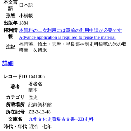
本文言
日本語
語
形態
小横帳
出版年
1884
権利情
本資料の二次利用には事前の利用申請が必要です
報
Advance application is required to reuse the material
福岡藩、怡土・志摩・早良郡林制史料稲穂の米の収
注記
穫量 久留米
詳細
レコードID
1641005
著者名
著者
隈本
カテゴリ
歴史
所蔵場所
記録資料館
所在記号
ZB-3-13-48
文庫名
九州文化史蒐集古文書--ZB史料
時代・年代
明治十七年