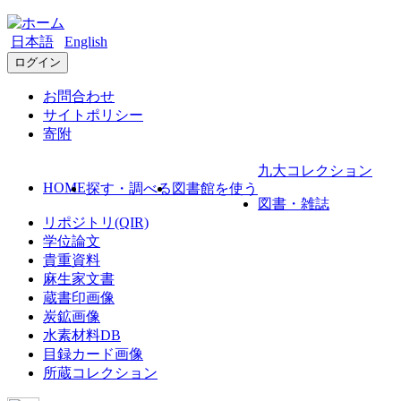
日本語
English
ログイン
お問合わせ
サイトポリシー
寄附
九大コレクション
HOME
探す・調べる
図書館を使う
図書・雑誌
リポジトリ(QIR)
学位論文
貴重資料
麻生家文書
蔵書印画像
炭鉱画像
水素材料DB
目録カード画像
所蔵コレクション