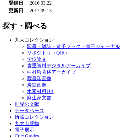
登録日
2016.03.22
更新日
2017.09.13
探す・調べる
九大コレクション
図書・雑誌・電子ブック・電子ジャーナル
リポジトリ（QIR）
学位論文
貴重資料デジタルアーカイブ
中村哲著述アーカイブ
蔵書印画像
炭鉱画像
水素材料DB
麻生家文書
世界の文献
データベース
所蔵コレクション
九大出版物
電子展示
Cute.Guides