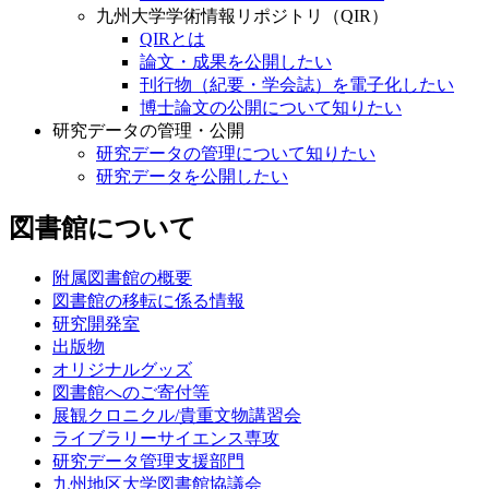
九州大学学術情報リポジトリ（QIR）
QIRとは
論文・成果を公開したい
刊行物（紀要・学会誌）を電子化したい
博士論文の公開について知りたい
研究データの管理・公開
研究データの管理について知りたい
研究データを公開したい
図書館について
附属図書館の概要
図書館の移転に係る情報
研究開発室
出版物
オリジナルグッズ
図書館へのご寄付等
展観クロニクル/貴重文物講習会
ライブラリーサイエンス専攻
研究データ管理支援部門
九州地区大学図書館協議会