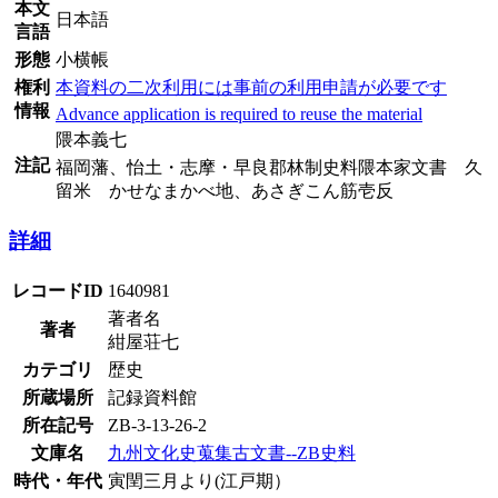
本文
日本語
言語
形態
小横帳
権利
本資料の二次利用には事前の利用申請が必要です
情報
Advance application is required to reuse the material
隈本義七
注記
福岡藩、怡土・志摩・早良郡林制史料隈本家文書 久
留米 かせなまかべ地、あさぎこん筋壱反
詳細
レコードID
1640981
著者名
著者
紺屋荘七
カテゴリ
歴史
所蔵場所
記録資料館
所在記号
ZB-3-13-26-2
文庫名
九州文化史蒐集古文書--ZB史料
時代・年代
寅閏三月より(江戸期）