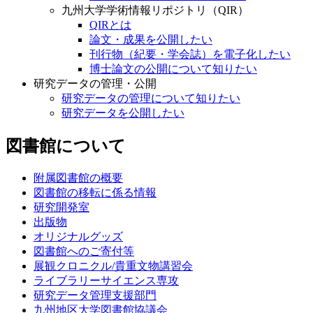
九州大学学術情報リポジトリ（QIR）
QIRとは
論文・成果を公開したい
刊行物（紀要・学会誌）を電子化したい
博士論文の公開について知りたい
研究データの管理・公開
研究データの管理について知りたい
研究データを公開したい
図書館について
附属図書館の概要
図書館の移転に係る情報
研究開発室
出版物
オリジナルグッズ
図書館へのご寄付等
展観クロニクル/貴重文物講習会
ライブラリーサイエンス専攻
研究データ管理支援部門
九州地区大学図書館協議会