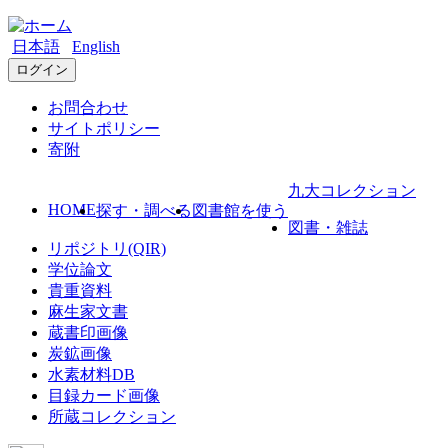
日本語
English
ログイン
お問合わせ
サイトポリシー
寄附
九大コレクション
HOME
探す・調べる
図書館を使う
図書・雑誌
リポジトリ(QIR)
学位論文
貴重資料
麻生家文書
蔵書印画像
炭鉱画像
水素材料DB
目録カード画像
所蔵コレクション