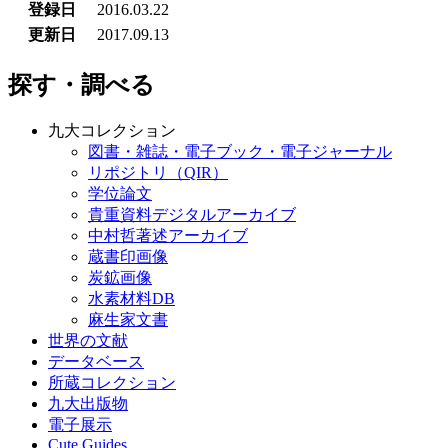
登録日
2016.03.22
更新日
2017.09.13
探す・調べる
九大コレクション
図書・雑誌・電子ブック・電子ジャーナル
リポジトリ（QIR）
学位論文
貴重資料デジタルアーカイブ
中村哲著述アーカイブ
蔵書印画像
炭鉱画像
水素材料DB
麻生家文書
世界の文献
データベース
所蔵コレクション
九大出版物
電子展示
Cute.Guides