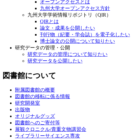
オープンアクセスとは
九州大学オープンアクセス方針
九州大学学術情報リポジトリ（QIR）
QIRとは
論文・成果を公開したい
刊行物（紀要・学会誌）を電子化したい
博士論文の公開について知りたい
研究データの管理・公開
研究データの管理について知りたい
研究データを公開したい
図書館について
附属図書館の概要
図書館の移転に係る情報
研究開発室
出版物
オリジナルグッズ
図書館へのご寄付等
展観クロニクル/貴重文物講習会
ライブラリーサイエンス専攻