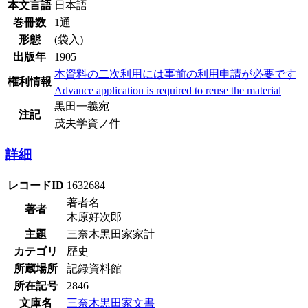
本文言語
日本語
巻冊数
1通
形態
(袋入)
出版年
1905
本資料の二次利用には事前の利用申請が必要です
権利情報
Advance application is required to reuse the material
黒田一義宛
注記
茂夫学資ノ件
詳細
レコードID
1632684
著者名
著者
木原好次郎
主題
三奈木黒田家家計
カテゴリ
歴史
所蔵場所
記録資料館
所在記号
2846
文庫名
三奈木黒田家文書