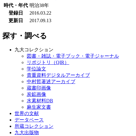
時代・年代
明治38年
登録日
2016.03.22
更新日
2017.09.13
探す・調べる
九大コレクション
図書・雑誌・電子ブック・電子ジャーナル
リポジトリ（QIR）
学位論文
貴重資料デジタルアーカイブ
中村哲著述アーカイブ
蔵書印画像
炭鉱画像
水素材料DB
麻生家文書
世界の文献
データベース
所蔵コレクション
九大出版物