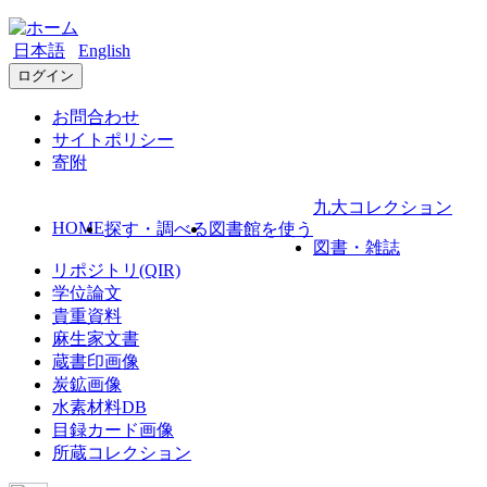
日本語
English
ログイン
お問合わせ
サイトポリシー
寄附
九大コレクション
HOME
探す・調べる
図書館を使う
図書・雑誌
リポジトリ(QIR)
学位論文
貴重資料
麻生家文書
蔵書印画像
炭鉱画像
水素材料DB
目録カード画像
所蔵コレクション