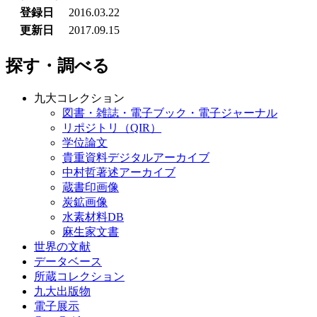
登録日
2016.03.22
更新日
2017.09.15
探す・調べる
九大コレクション
図書・雑誌・電子ブック・電子ジャーナル
リポジトリ（QIR）
学位論文
貴重資料デジタルアーカイブ
中村哲著述アーカイブ
蔵書印画像
炭鉱画像
水素材料DB
麻生家文書
世界の文献
データベース
所蔵コレクション
九大出版物
電子展示