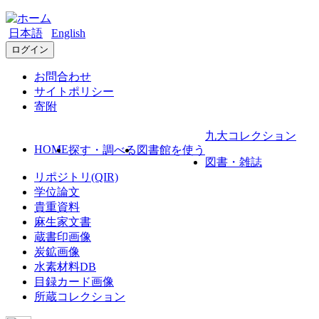
日本語
English
ログイン
お問合わせ
サイトポリシー
寄附
九大コレクション
HOME
探す・調べる
図書館を使う
図書・雑誌
リポジトリ(QIR)
学位論文
貴重資料
麻生家文書
蔵書印画像
炭鉱画像
水素材料DB
目録カード画像
所蔵コレクション