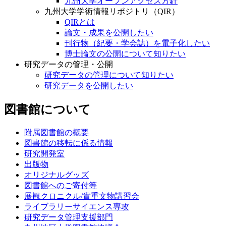
九州大学オープンアクセス方針
九州大学学術情報リポジトリ（QIR）
QIRとは
論文・成果を公開したい
刊行物（紀要・学会誌）を電子化したい
博士論文の公開について知りたい
研究データの管理・公開
研究データの管理について知りたい
研究データを公開したい
図書館について
附属図書館の概要
図書館の移転に係る情報
研究開発室
出版物
オリジナルグッズ
図書館へのご寄付等
展観クロニクル/貴重文物講習会
ライブラリーサイエンス専攻
研究データ管理支援部門