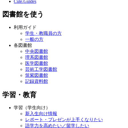
Cute.Guides
図書館を使う
利用ガイド
学生・教職員の方
一般の方
各図書館
中央図書館
理系図書館
医学図書館
芸術工学図書館
筑紫図書館
記録資料館
学習・教育
学習（学生向け）
新入生向け情報
レポート・プレゼンが上手くなりたい
語学力を高めたい／留学したい