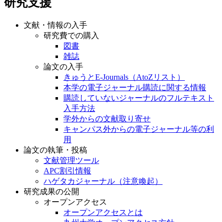
研究支援
文献・情報の入手
研究費での購入
図書
雑誌
論文の入手
きゅうとE-Journals（AtoZリスト）
本学の電子ジャーナル購読に関する情報
購読していないジャーナルのフルテキスト
入手方法
学外からの文献取り寄せ
キャンパス外からの電子ジャーナル等の利
用
論文の執筆・投稿
文献管理ツール
APC割引情報
ハゲタカジャーナル（注意喚起）
研究成果の公開
オープンアクセス
オープンアクセスとは