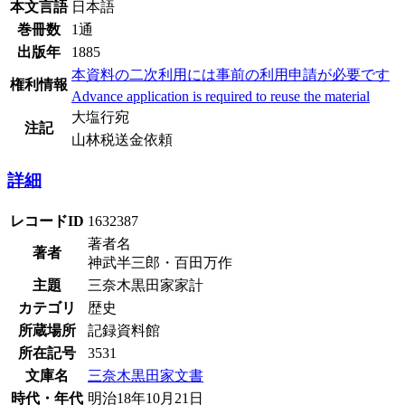
本文言語
日本語
巻冊数
1通
出版年
1885
本資料の二次利用には事前の利用申請が必要です
権利情報
Advance application is required to reuse the material
大塩行宛
注記
山林税送金依頼
詳細
レコードID
1632387
著者名
著者
神武半三郎・百田万作
主題
三奈木黒田家家計
カテゴリ
歴史
所蔵場所
記録資料館
所在記号
3531
文庫名
三奈木黒田家文書
時代・年代
明治18年10月21日