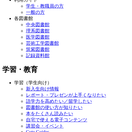
学生・教職員の方
一般の方
各図書館
中央図書館
理系図書館
医学図書館
芸術工学図書館
筑紫図書館
記録資料館
学習・教育
学習（学生向け）
新入生向け情報
レポート・プレゼンが上手くなりたい
語学力を高めたい／留学したい
図書館の使い方が知りたい
本をたくさん読みたい
自宅で使える電子コンテンツ
講習会・イベント
Cute.Guides