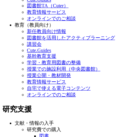
図書館TA（Cuter）
教育情報サービス
オンラインでのご相談
教育（教員向け）
新任教員向け情報
図書館を活用したアクティブラーニング
講習会
Cute.Guides
基幹教育支援
学習・教育用図書の整備
授業での施設利用（中央図書館）
授業公開・教材開発
教育情報サービス
自宅で使える電子コンテンツ
オンラインでのご相談
研究支援
文献・情報の入手
研究費での購入
図書