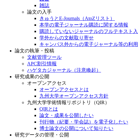
雑誌
論文の入手
きゅうとE-Journals（AtoZリスト）
本学の電子ジャーナル購読に関する情報
購読していないジャーナルのフルテキスト入
学外からの文献取り寄せ
キャンパス外からの電子ジャーナル等の利用
論文の執筆・投稿
文献管理ツール
APC割引情報
ハゲタカジャーナル（注意喚起）
研究成果の公開
オープンアクセス
オープンアクセスとは
九州大学オープンアクセス方針
九州大学学術情報リポジトリ（QIR）
QIRとは
論文・成果を公開したい
刊行物（紀要・学会誌）を電子化したい
博士論文の公開について知りたい
研究データの管理・公開