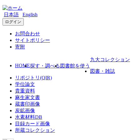
日本語
English
ログイン
お問合わせ
サイトポリシー
寄附
九大コレクション
HOME
探す・調べる
図書館を使う
図書・雑誌
リポジトリ(QIR)
学位論文
貴重資料
麻生家文書
蔵書印画像
炭鉱画像
水素材料DB
目録カード画像
所蔵コレクション