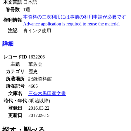
本文言語
日本語
巻冊数
1通
本資料の二次利用には事前の利用申請が必要です
権利情報
Advance application is required to reuse the material
注記
青インク使用
詳細
レコードID
1632206
主題
華族会
カテゴリ
歴史
所蔵場所
記録資料館
所在記号
4605
文庫名
三奈木黒田家文書
時代・年代
(明治以降)
登録日
2016.03.22
更新日
2017.09.15
探す・調べる