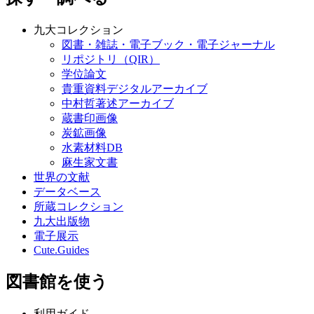
九大コレクション
図書・雑誌・電子ブック・電子ジャーナル
リポジトリ（QIR）
学位論文
貴重資料デジタルアーカイブ
中村哲著述アーカイブ
蔵書印画像
炭鉱画像
水素材料DB
麻生家文書
世界の文献
データベース
所蔵コレクション
九大出版物
電子展示
Cute.Guides
図書館を使う
利用ガイド