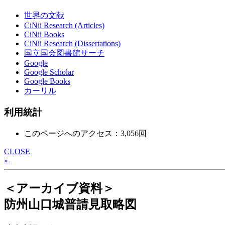
世界の文献
CiNii Research (Articles)
CiNii Books
CiNii Research (Dissertations)
国立国会図書館サーチ
Google
Google Scholar
Google Books
カーリル
利用統計
このページへのアクセス：3,056回
CLOSE
»
＜アーカイブ資料＞
防州山口城普請見取略図