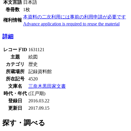
本文言語
日本語
巻冊数
1枚
本資料の二次利用には事前の利用申請が必要です
権利情報
Advance application is required to reuse the material
詳細
レコードID
1631121
主題
絵図
カテゴリ
歴史
所蔵場所
記録資料館
所在記号
4520
文庫名
三奈木黒田家文書
時代・年代
(江戸期)
登録日
2016.03.22
更新日
2017.09.15
探す・調べる