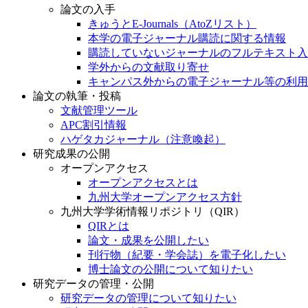
論文の入手
きゅうとE-Journals（AtoZリスト）
本学の電子ジャーナル購読に関する情報
購読していないジャーナルのフルテキスト入
学外からの文献取り寄せ
キャンパス外からの電子ジャーナル等の利用
論文の執筆・投稿
文献管理ツール
APC割引情報
ハゲタカジャーナル（注意喚起）
研究成果の公開
オープンアクセス
オープンアクセスとは
九州大学オープンアクセス方針
九州大学学術情報リポジトリ（QIR）
QIRとは
論文・成果を公開したい
刊行物（紀要・学会誌）を電子化したい
博士論文の公開について知りたい
研究データの管理・公開
研究データの管理について知りたい