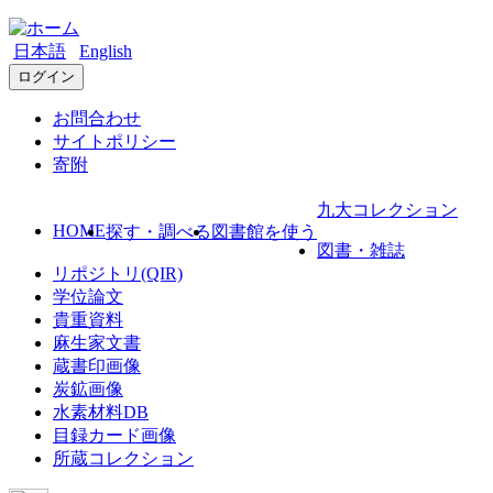
日本語
English
ログイン
お問合わせ
サイトポリシー
寄附
九大コレクション
HOME
探す・調べる
図書館を使う
図書・雑誌
リポジトリ(QIR)
学位論文
貴重資料
麻生家文書
蔵書印画像
炭鉱画像
水素材料DB
目録カード画像
所蔵コレクション