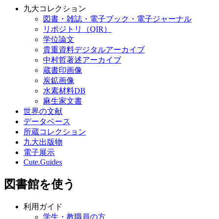
九大コレクション
図書・雑誌・電子ブック・電子ジャーナル
リポジトリ（QIR）
学位論文
貴重資料デジタルアーカイブ
中村哲著述アーカイブ
蔵書印画像
炭鉱画像
水素材料DB
麻生家文書
世界の文献
データベース
所蔵コレクション
九大出版物
電子展示
Cute.Guides
図書館を使う
利用ガイド
学生・教職員の方