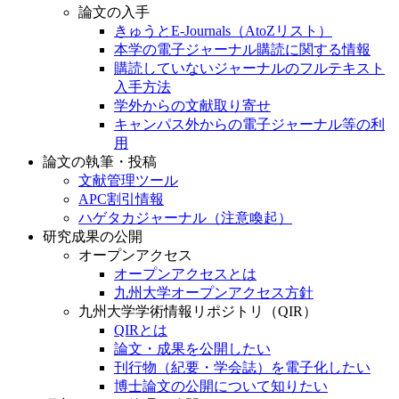
論文の入手
きゅうとE-Journals（AtoZリスト）
本学の電子ジャーナル購読に関する情報
購読していないジャーナルのフルテキスト
入手方法
学外からの文献取り寄せ
キャンパス外からの電子ジャーナル等の利
用
論文の執筆・投稿
文献管理ツール
APC割引情報
ハゲタカジャーナル（注意喚起）
研究成果の公開
オープンアクセス
オープンアクセスとは
九州大学オープンアクセス方針
九州大学学術情報リポジトリ（QIR）
QIRとは
論文・成果を公開したい
刊行物（紀要・学会誌）を電子化したい
博士論文の公開について知りたい