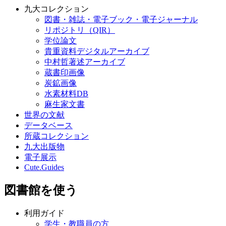
九大コレクション
図書・雑誌・電子ブック・電子ジャーナル
リポジトリ（QIR）
学位論文
貴重資料デジタルアーカイブ
中村哲著述アーカイブ
蔵書印画像
炭鉱画像
水素材料DB
麻生家文書
世界の文献
データベース
所蔵コレクション
九大出版物
電子展示
Cute.Guides
図書館を使う
利用ガイド
学生・教職員の方