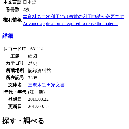
本文言語
日本語
巻冊数
2枚
本資料の二次利用には事前の利用申請が必要です
権利情報
Advance application is required to reuse the material
詳細
レコードID
1631114
主題
絵図
カテゴリ
歴史
所蔵場所
記録資料館
所在記号
3568
文庫名
三奈木黒田家文書
時代・年代
(江戸期)
登録日
2016.03.22
更新日
2017.09.15
探す・調べる