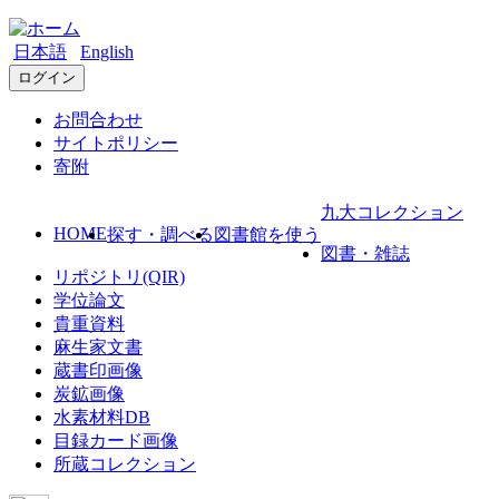
日本語
English
ログイン
お問合わせ
サイトポリシー
寄附
九大コレクション
HOME
探す・調べる
図書館を使う
図書・雑誌
リポジトリ(QIR)
学位論文
貴重資料
麻生家文書
蔵書印画像
炭鉱画像
水素材料DB
目録カード画像
所蔵コレクション