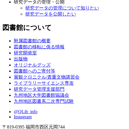
研究データの管理・公開
研究データの管理について知りたい
研究データを公開したい
図書館について
附属図書館の概要
図書館の移転に係る情報
研究開発室
出版物
オリジナルグッズ
図書館へのご寄付等
展観クロニクル/貴重文物講習会
ライブラリーサイエンス専攻
研究データ管理支援部門
九州地区大学図書館協議会
九州地区図書系二次専門試験
@QLib_info
Instagram
〒819-0395 福岡市西区元岡744