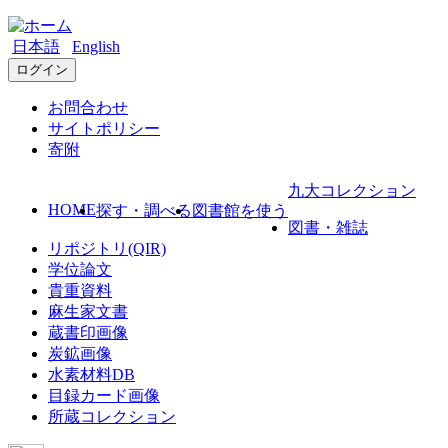
日本語
English
ログイン
お問合わせ
サイトポリシー
寄附
九大コレクション
HOME
探す・調べる
図書館を使う
図書・雑誌
リポジトリ(QIR)
学位論文
貴重資料
麻生家文書
蔵書印画像
炭鉱画像
水素材料DB
目録カード画像
所蔵コレクション