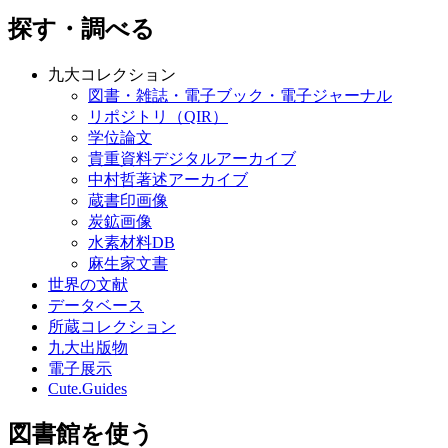
探す・調べる
九大コレクション
図書・雑誌・電子ブック・電子ジャーナル
リポジトリ（QIR）
学位論文
貴重資料デジタルアーカイブ
中村哲著述アーカイブ
蔵書印画像
炭鉱画像
水素材料DB
麻生家文書
世界の文献
データベース
所蔵コレクション
九大出版物
電子展示
Cute.Guides
図書館を使う