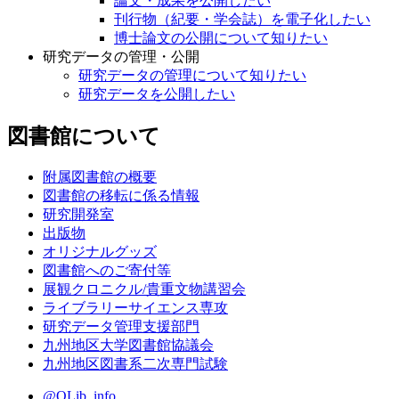
論文・成果を公開したい
刊行物（紀要・学会誌）を電子化したい
博士論文の公開について知りたい
研究データの管理・公開
研究データの管理について知りたい
研究データを公開したい
図書館について
附属図書館の概要
図書館の移転に係る情報
研究開発室
出版物
オリジナルグッズ
図書館へのご寄付等
展観クロニクル/貴重文物講習会
ライブラリーサイエンス専攻
研究データ管理支援部門
九州地区大学図書館協議会
九州地区図書系二次専門試験
@QLib_info