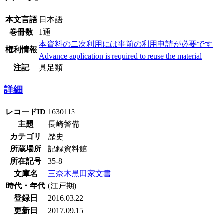
本文言語
日本語
巻冊数
1通
本資料の二次利用には事前の利用申請が必要です
権利情報
Advance application is required to reuse the material
注記
具足類
詳細
レコードID
1630113
主題
長崎警備
カテゴリ
歴史
所蔵場所
記録資料館
所在記号
35-8
文庫名
三奈木黒田家文書
時代・年代
(江戸期)
登録日
2016.03.22
更新日
2017.09.15