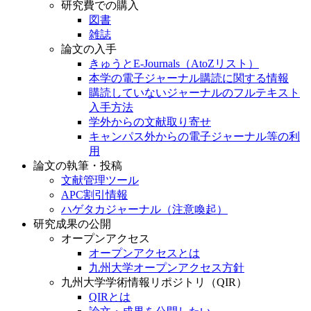
研究費での購入
図書
雑誌
論文の入手
きゅうとE-Journals（AtoZリスト）
本学の電子ジャーナル購読に関する情報
購読していないジャーナルのフルテキスト
入手方法
学外からの文献取り寄せ
キャンパス外からの電子ジャーナル等の利
用
論文の執筆・投稿
文献管理ツール
APC割引情報
ハゲタカジャーナル（注意喚起）
研究成果の公開
オープンアクセス
オープンアクセスとは
九州大学オープンアクセス方針
九州大学学術情報リポジトリ（QIR）
QIRとは