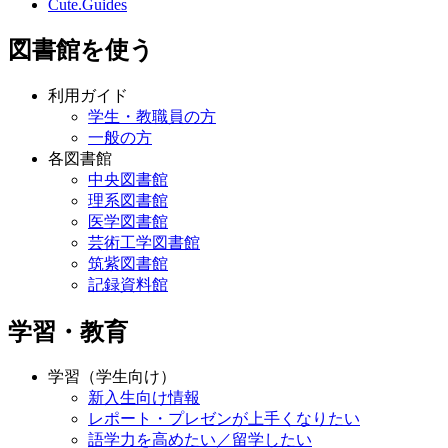
Cute.Guides
図書館を使う
利用ガイド
学生・教職員の方
一般の方
各図書館
中央図書館
理系図書館
医学図書館
芸術工学図書館
筑紫図書館
記録資料館
学習・教育
学習（学生向け）
新入生向け情報
レポート・プレゼンが上手くなりたい
語学力を高めたい／留学したい