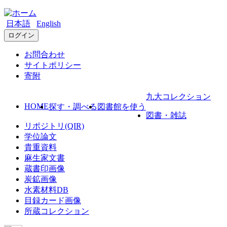
日本語
English
ログイン
お問合わせ
サイトポリシー
寄附
九大コレクション
HOME
探す・調べる
図書館を使う
図書・雑誌
リポジトリ(QIR)
学位論文
貴重資料
麻生家文書
蔵書印画像
炭鉱画像
水素材料DB
目録カード画像
所蔵コレクション