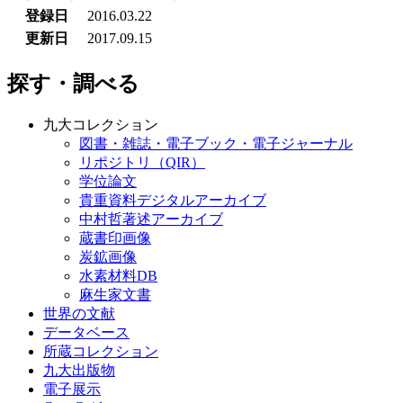
登録日
2016.03.22
更新日
2017.09.15
探す・調べる
九大コレクション
図書・雑誌・電子ブック・電子ジャーナル
リポジトリ（QIR）
学位論文
貴重資料デジタルアーカイブ
中村哲著述アーカイブ
蔵書印画像
炭鉱画像
水素材料DB
麻生家文書
世界の文献
データベース
所蔵コレクション
九大出版物
電子展示