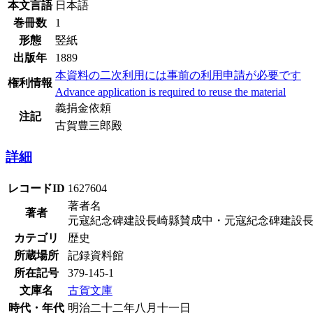
本文言語
日本語
巻冊数
1
形態
竪紙
出版年
1889
本資料の二次利用には事前の利用申請が必要です
権利情報
Advance application is required to reuse the material
義捐金依頼
注記
古賀豊三郎殿
詳細
レコードID
1627604
著者名
著者
元寇紀念碑建設長崎縣賛成中・元寇紀念碑建設
カテゴリ
歴史
所蔵場所
記録資料館
所在記号
379-145-1
文庫名
古賀文庫
時代・年代
明治二十二年八月十一日