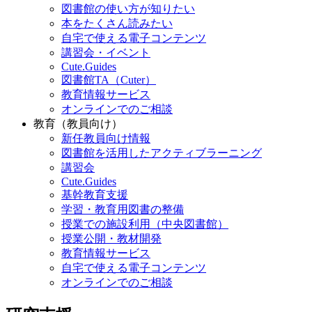
図書館の使い方が知りたい
本をたくさん読みたい
自宅で使える電子コンテンツ
講習会・イベント
Cute.Guides
図書館TA（Cuter）
教育情報サービス
オンラインでのご相談
教育（教員向け）
新任教員向け情報
図書館を活用したアクティブラーニング
講習会
Cute.Guides
基幹教育支援
学習・教育用図書の整備
授業での施設利用（中央図書館）
授業公開・教材開発
教育情報サービス
自宅で使える電子コンテンツ
オンラインでのご相談