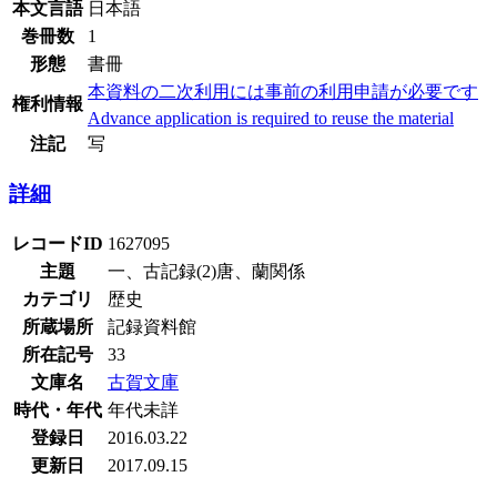
本文言語
日本語
巻冊数
1
形態
書冊
本資料の二次利用には事前の利用申請が必要です
権利情報
Advance application is required to reuse the material
注記
写
詳細
レコードID
1627095
主題
一、古記録(2)唐、蘭関係
カテゴリ
歴史
所蔵場所
記録資料館
所在記号
33
文庫名
古賀文庫
時代・年代
年代未詳
登録日
2016.03.22
更新日
2017.09.15