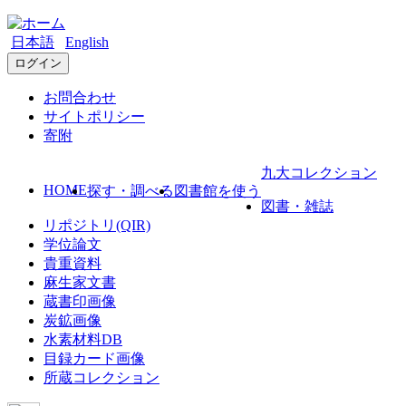
日本語
English
ログイン
お問合わせ
サイトポリシー
寄附
九大コレクション
HOME
探す・調べる
図書館を使う
図書・雑誌
リポジトリ(QIR)
学位論文
貴重資料
麻生家文書
蔵書印画像
炭鉱画像
水素材料DB
目録カード画像
所蔵コレクション