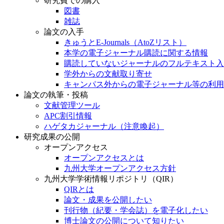
研究費での購入
図書
雑誌
論文の入手
きゅうとE-Journals（AtoZリスト）
本学の電子ジャーナル購読に関する情報
購読していないジャーナルのフルテキスト入
学外からの文献取り寄せ
キャンパス外からの電子ジャーナル等の利用
論文の執筆・投稿
文献管理ツール
APC割引情報
ハゲタカジャーナル（注意喚起）
研究成果の公開
オープンアクセス
オープンアクセスとは
九州大学オープンアクセス方針
九州大学学術情報リポジトリ（QIR）
QIRとは
論文・成果を公開したい
刊行物（紀要・学会誌）を電子化したい
博士論文の公開について知りたい