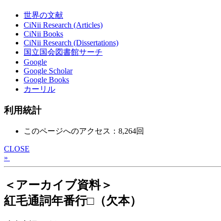
世界の文献
CiNii Research (Articles)
CiNii Books
CiNii Research (Dissertations)
国立国会図書館サーチ
Google
Google Scholar
Google Books
カーリル
利用統計
このページへのアクセス：8,264回
CLOSE
»
＜アーカイブ資料＞
紅毛通詞年番行□（欠本）