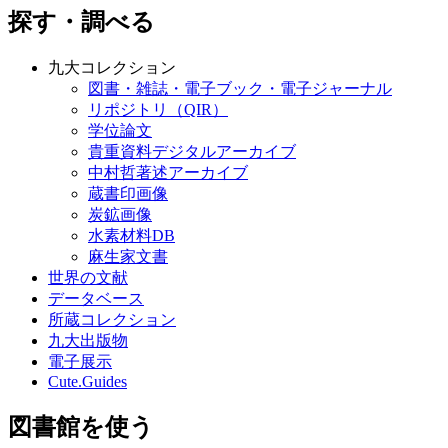
探す・調べる
九大コレクション
図書・雑誌・電子ブック・電子ジャーナル
リポジトリ（QIR）
学位論文
貴重資料デジタルアーカイブ
中村哲著述アーカイブ
蔵書印画像
炭鉱画像
水素材料DB
麻生家文書
世界の文献
データベース
所蔵コレクション
九大出版物
電子展示
Cute.Guides
図書館を使う