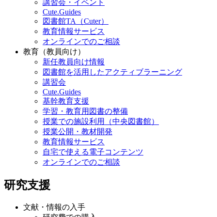
講習会・イベント
Cute.Guides
図書館TA（Cuter）
教育情報サービス
オンラインでのご相談
教育（教員向け）
新任教員向け情報
図書館を活用したアクティブラーニング
講習会
Cute.Guides
基幹教育支援
学習・教育用図書の整備
授業での施設利用（中央図書館）
授業公開・教材開発
教育情報サービス
自宅で使える電子コンテンツ
オンラインでのご相談
研究支援
文献・情報の入手