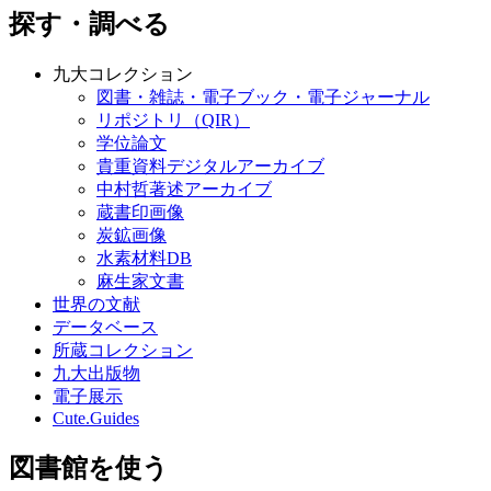
探す・調べる
九大コレクション
図書・雑誌・電子ブック・電子ジャーナル
リポジトリ（QIR）
学位論文
貴重資料デジタルアーカイブ
中村哲著述アーカイブ
蔵書印画像
炭鉱画像
水素材料DB
麻生家文書
世界の文献
データベース
所蔵コレクション
九大出版物
電子展示
Cute.Guides
図書館を使う