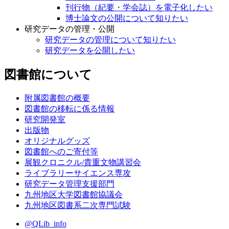
刊行物（紀要・学会誌）を電子化したい
博士論文の公開について知りたい
研究データの管理・公開
研究データの管理について知りたい
研究データを公開したい
図書館について
附属図書館の概要
図書館の移転に係る情報
研究開発室
出版物
オリジナルグッズ
図書館へのご寄付等
展観クロニクル/貴重文物講習会
ライブラリーサイエンス専攻
研究データ管理支援部門
九州地区大学図書館協議会
九州地区図書系二次専門試験
@QLib_info