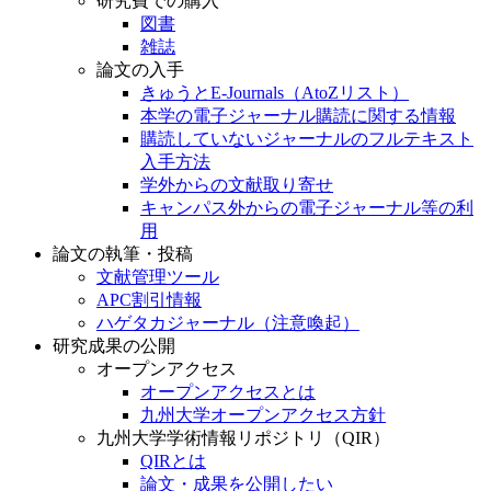
研究費での購入
図書
雑誌
論文の入手
きゅうとE-Journals（AtoZリスト）
本学の電子ジャーナル購読に関する情報
購読していないジャーナルのフルテキスト
入手方法
学外からの文献取り寄せ
キャンパス外からの電子ジャーナル等の利
用
論文の執筆・投稿
文献管理ツール
APC割引情報
ハゲタカジャーナル（注意喚起）
研究成果の公開
オープンアクセス
オープンアクセスとは
九州大学オープンアクセス方針
九州大学学術情報リポジトリ（QIR）
QIRとは
論文・成果を公開したい