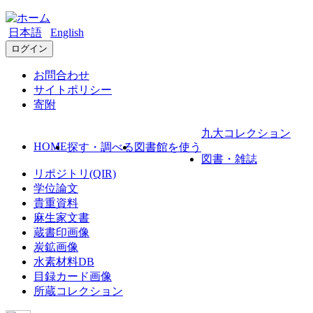
日本語
English
ログイン
お問合わせ
サイトポリシー
寄附
九大コレクション
HOME
探す・調べる
図書館を使う
図書・雑誌
リポジトリ(QIR)
学位論文
貴重資料
麻生家文書
蔵書印画像
炭鉱画像
水素材料DB
目録カード画像
所蔵コレクション