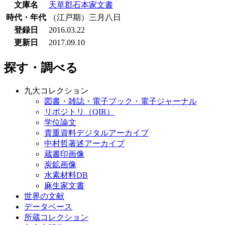
文庫名
天草郡石本家文書
時代・年代
（江戸期）三月八日
登録日
2016.03.22
更新日
2017.09.10
探す・調べる
九大コレクション
図書・雑誌・電子ブック・電子ジャーナル
リポジトリ（QIR）
学位論文
貴重資料デジタルアーカイブ
中村哲著述アーカイブ
蔵書印画像
炭鉱画像
水素材料DB
麻生家文書
世界の文献
データベース
所蔵コレクション