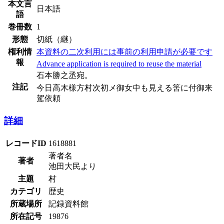
本文言
日本語
語
巻冊数
1
形態
切紙（継）
権利情
本資料の二次利用には事前の利用申請が必要です
報
Advance application is required to reuse the material
石本勝之丞宛。
注記
今日高木様方村次初メ御女中も見える筈に付御来
駕依頼
詳細
レコードID
1618881
著者名
著者
池田大民より
主題
村
カテゴリ
歴史
所蔵場所
記録資料館
所在記号
19876