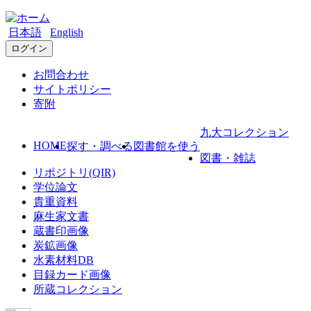
日本語
English
ログイン
お問合わせ
サイトポリシー
寄附
九大コレクション
HOME
探す・調べる
図書館を使う
図書・雑誌
リポジトリ(QIR)
学位論文
貴重資料
麻生家文書
蔵書印画像
炭鉱画像
水素材料DB
目録カード画像
所蔵コレクション