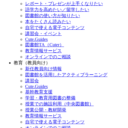
レポート・プレゼンが上手くなりたい
語学力を高めたい／留学したい
図書館の使い方が知りたい
本をたくさん読みたい
自宅で使える電子コンテンツ
講習会・イベント
Cute.Guides
図書館TA（Cuter）
教育情報サービス
オンラインでのご相談
教育（教員向け）
新任教員向け情報
図書館を活用したアクティブラーニング
講習会
Cute.Guides
基幹教育支援
学習・教育用図書の整備
授業での施設利用（中央図書館）
授業公開・教材開発
教育情報サービス
自宅で使える電子コンテンツ
オンラインでのご相談