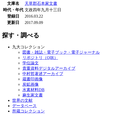
文庫名
天草郡石本家文書
時代・年代
文政四年九月十三日
登録日
2016.03.22
更新日
2017.09.09
探す・調べる
九大コレクション
図書・雑誌・電子ブック・電子ジャーナル
リポジトリ（QIR）
学位論文
貴重資料デジタルアーカイブ
中村哲著述アーカイブ
蔵書印画像
炭鉱画像
水素材料DB
麻生家文書
世界の文献
データベース
所蔵コレクション