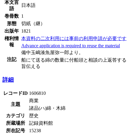
本文言
日本語
語
巻冊数
1
形態
切紙（継）
出版年
1821
権利情
本資料の二次利用には事前の利用申請が必要です
報
Advance application is required to reuse the material
備中玉嶋湊魚屋弥一郎より。
注記
船にて送る綿の数量に付船頭と相談の上返答する
旨伝える
詳細
レコードID
1606810
商業
主題
諸品(ハ)綿・木綿
カテゴリ
歴史
所蔵場所
記録資料館
所在記号
15238