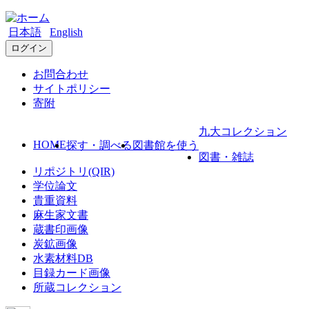
日本語
English
ログイン
お問合わせ
サイトポリシー
寄附
九大コレクション
HOME
探す・調べる
図書館を使う
図書・雑誌
リポジトリ(QIR)
学位論文
貴重資料
麻生家文書
蔵書印画像
炭鉱画像
水素材料DB
目録カード画像
所蔵コレクション