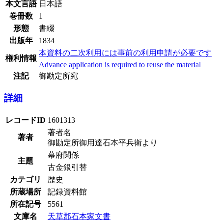
本文言語
日本語
巻冊数
1
形態
書綴
出版年
1834
本資料の二次利用には事前の利用申請が必要です
権利情報
Advance application is required to reuse the material
注記
御勘定所宛
詳細
レコードID
1601313
著者名
著者
御勘定所御用達石本平兵衛より
幕府関係
主題
古金銀引替
カテゴリ
歴史
所蔵場所
記録資料館
所在記号
5561
文庫名
天草郡石本家文書