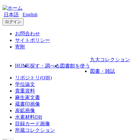
日本語
English
ログイン
お問合わせ
サイトポリシー
寄附
九大コレクション
HOME
探す・調べる
図書館を使う
図書・雑誌
リポジトリ(QIR)
学位論文
貴重資料
麻生家文書
蔵書印画像
炭鉱画像
水素材料DB
目録カード画像
所蔵コレクション