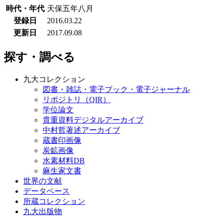
時代・年代
天保五年八月
登録日
2016.03.22
更新日
2017.09.08
探す・調べる
九大コレクション
図書・雑誌・電子ブック・電子ジャーナル
リポジトリ（QIR）
学位論文
貴重資料デジタルアーカイブ
中村哲著述アーカイブ
蔵書印画像
炭鉱画像
水素材料DB
麻生家文書
世界の文献
データベース
所蔵コレクション
九大出版物