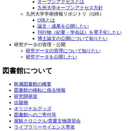
オープンアクセスとは
九州大学オープンアクセス方針
九州大学学術情報リポジトリ（QIR）
QIRとは
論文・成果を公開したい
刊行物（紀要・学会誌）を電子化したい
博士論文の公開について知りたい
研究データの管理・公開
研究データの管理について知りたい
研究データを公開したい
図書館について
附属図書館の概要
図書館の移転に係る情報
研究開発室
出版物
オリジナルグッズ
図書館へのご寄付等
展観クロニクル/貴重文物講習会
ライブラリーサイエンス専攻