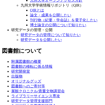
九州大学オープンアクセス方針
九州大学学術情報リポジトリ（QIR）
QIRとは
論文・成果を公開したい
刊行物（紀要・学会誌）を電子化したい
博士論文の公開について知りたい
研究データの管理・公開
研究データの管理について知りたい
研究データを公開したい
図書館について
附属図書館の概要
図書館の移転に係る情報
研究開発室
出版物
オリジナルグッズ
図書館へのご寄付等
展観クロニクル/貴重文物講習会
ライブラリーサイエンス専攻
研究データ管理支援部門