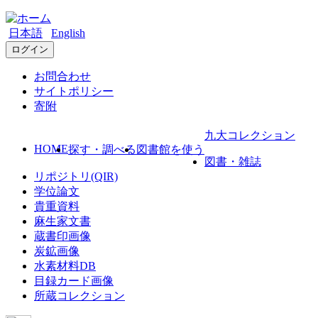
日本語
English
ログイン
お問合わせ
サイトポリシー
寄附
九大コレクション
HOME
探す・調べる
図書館を使う
図書・雑誌
リポジトリ(QIR)
学位論文
貴重資料
麻生家文書
蔵書印画像
炭鉱画像
水素材料DB
目録カード画像
所蔵コレクション