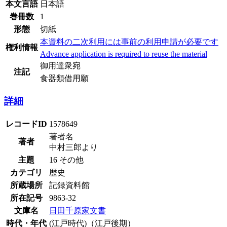
本文言語
日本語
巻冊数
1
形態
切紙
本資料の二次利用には事前の利用申請が必要です
権利情報
Advance application is required to reuse the material
御用達衆宛
注記
食器類借用願
詳細
レコードID
1578649
著者名
著者
中村三郎より
主題
16 その他
カテゴリ
歴史
所蔵場所
記録資料館
所在記号
9863-32
文庫名
日田千原家文書
時代・年代
(江戸時代)（江戸後期）