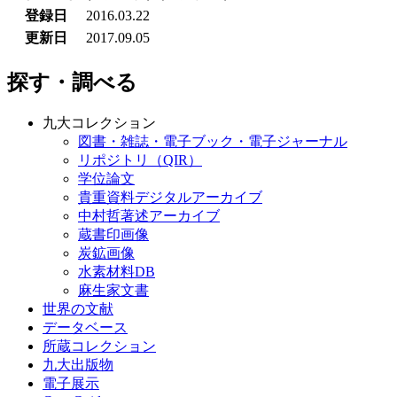
登録日
2016.03.22
更新日
2017.09.05
探す・調べる
九大コレクション
図書・雑誌・電子ブック・電子ジャーナル
リポジトリ（QIR）
学位論文
貴重資料デジタルアーカイブ
中村哲著述アーカイブ
蔵書印画像
炭鉱画像
水素材料DB
麻生家文書
世界の文献
データベース
所蔵コレクション
九大出版物
電子展示