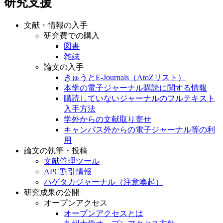
研究支援
文献・情報の入手
研究費での購入
図書
雑誌
論文の入手
きゅうとE-Journals（AtoZリスト）
本学の電子ジャーナル購読に関する情報
購読していないジャーナルのフルテキスト
入手方法
学外からの文献取り寄せ
キャンパス外からの電子ジャーナル等の利
用
論文の執筆・投稿
文献管理ツール
APC割引情報
ハゲタカジャーナル（注意喚起）
研究成果の公開
オープンアクセス
オープンアクセスとは