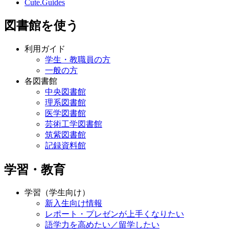
Cute.Guides
図書館を使う
利用ガイド
学生・教職員の方
一般の方
各図書館
中央図書館
理系図書館
医学図書館
芸術工学図書館
筑紫図書館
記録資料館
学習・教育
学習（学生向け）
新入生向け情報
レポート・プレゼンが上手くなりたい
語学力を高めたい／留学したい