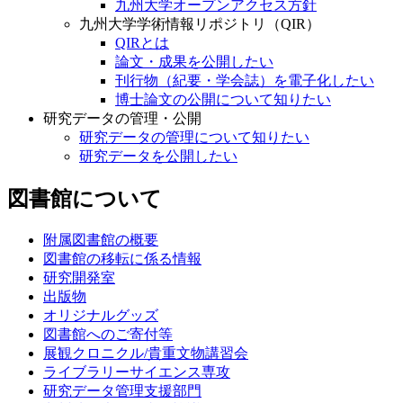
九州大学オープンアクセス方針
九州大学学術情報リポジトリ（QIR）
QIRとは
論文・成果を公開したい
刊行物（紀要・学会誌）を電子化したい
博士論文の公開について知りたい
研究データの管理・公開
研究データの管理について知りたい
研究データを公開したい
図書館について
附属図書館の概要
図書館の移転に係る情報
研究開発室
出版物
オリジナルグッズ
図書館へのご寄付等
展観クロニクル/貴重文物講習会
ライブラリーサイエンス専攻
研究データ管理支援部門