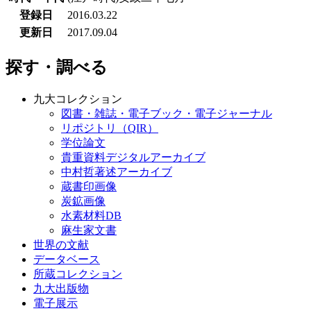
登録日
2016.03.22
更新日
2017.09.04
探す・調べる
九大コレクション
図書・雑誌・電子ブック・電子ジャーナル
リポジトリ（QIR）
学位論文
貴重資料デジタルアーカイブ
中村哲著述アーカイブ
蔵書印画像
炭鉱画像
水素材料DB
麻生家文書
世界の文献
データベース
所蔵コレクション
九大出版物
電子展示