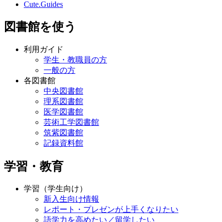
Cute.Guides
図書館を使う
利用ガイド
学生・教職員の方
一般の方
各図書館
中央図書館
理系図書館
医学図書館
芸術工学図書館
筑紫図書館
記録資料館
学習・教育
学習（学生向け）
新入生向け情報
レポート・プレゼンが上手くなりたい
語学力を高めたい／留学したい