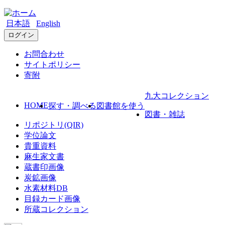
日本語
English
ログイン
お問合わせ
サイトポリシー
寄附
九大コレクション
HOME
探す・調べる
図書館を使う
図書・雑誌
リポジトリ(QIR)
学位論文
貴重資料
麻生家文書
蔵書印画像
炭鉱画像
水素材料DB
目録カード画像
所蔵コレクション