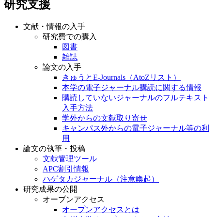
研究支援
文献・情報の入手
研究費での購入
図書
雑誌
論文の入手
きゅうとE-Journals（AtoZリスト）
本学の電子ジャーナル購読に関する情報
購読していないジャーナルのフルテキスト
入手方法
学外からの文献取り寄せ
キャンパス外からの電子ジャーナル等の利
用
論文の執筆・投稿
文献管理ツール
APC割引情報
ハゲタカジャーナル（注意喚起）
研究成果の公開
オープンアクセス
オープンアクセスとは