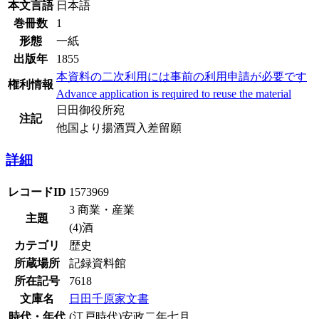
本文言語
日本語
巻冊数
1
形態
一紙
出版年
1855
本資料の二次利用には事前の利用申請が必要です
権利情報
Advance application is required to reuse the material
日田御役所宛
注記
他国より揚酒買入差留願
詳細
レコードID
1573969
3 商業・産業
主題
(4)酒
カテゴリ
歴史
所蔵場所
記録資料館
所在記号
7618
文庫名
日田千原家文書
時代・年代
(江戸時代)安政二年七月