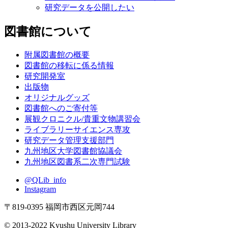
研究データを公開したい
図書館について
附属図書館の概要
図書館の移転に係る情報
研究開発室
出版物
オリジナルグッズ
図書館へのご寄付等
展観クロニクル/貴重文物講習会
ライブラリーサイエンス専攻
研究データ管理支援部門
九州地区大学図書館協議会
九州地区図書系二次専門試験
@QLib_info
Instagram
〒819-0395 福岡市西区元岡744
© 2013-2022 Kyushu University Library