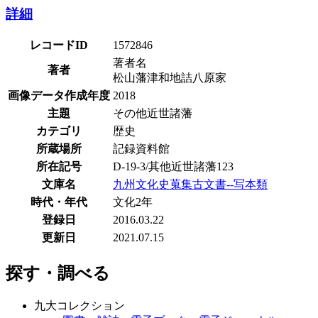
詳細
レコードID
1572846
著者名
著者
松山藩津和地詰八原家
画像データ作成年度
2018
主題
その他近世諸藩
カテゴリ
歴史
所蔵場所
記録資料館
所在記号
D-19-3/其他近世諸藩123
文庫名
九州文化史蒐集古文書--写本類
時代・年代
文化2年
登録日
2016.03.22
更新日
2021.07.15
探す・調べる
九大コレクション