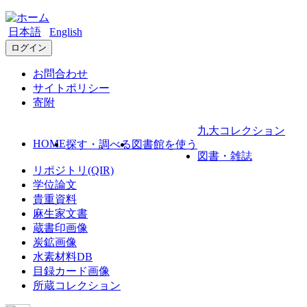
日本語
English
ログイン
お問合わせ
サイトポリシー
寄附
九大コレクション
HOME
探す・調べる
図書館を使う
図書・雑誌
リポジトリ(QIR)
学位論文
貴重資料
麻生家文書
蔵書印画像
炭鉱画像
水素材料DB
目録カード画像
所蔵コレクション