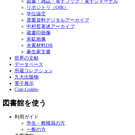
図書・雑誌・電子ブック・電子ジャーナル
リポジトリ（QIR）
学位論文
貴重資料デジタルアーカイブ
中村哲著述アーカイブ
蔵書印画像
炭鉱画像
水素材料DB
麻生家文書
世界の文献
データベース
所蔵コレクション
九大出版物
電子展示
Cute.Guides
図書館を使う
利用ガイド
学生・教職員の方
一般の方