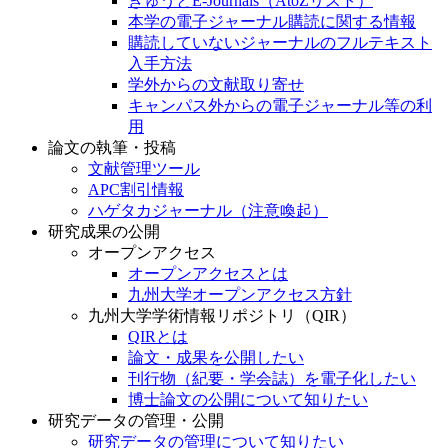
きゅうとE-Journals（AtoZリスト）
本学の電子ジャーナル購読に関する情報
購読していないジャーナルのフルテキスト
入手方法
学外からの文献取り寄せ
キャンパス外からの電子ジャーナル等の利
用
論文の執筆・投稿
文献管理ツール
APC割引情報
ハゲタカジャーナル（注意喚起）
研究成果の公開
オープンアクセス
オープンアクセスとは
九州大学オープンアクセス方針
九州大学学術情報リポジトリ（QIR）
QIRとは
論文・成果を公開したい
刊行物（紀要・学会誌）を電子化したい
博士論文の公開について知りたい
研究データの管理・公開
研究データの管理について知りたい