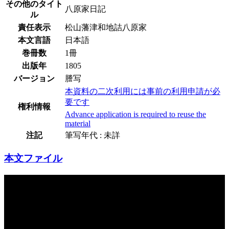
その他のタイト
八原家日記
ル
責任表示
松山藩津和地詰八原家
本文言語
日本語
巻冊数
1冊
出版年
1805
バージョン
謄写
本資料の二次利用には事前の利用申請が必
要です
権利情報
Advance application is required to reuse the
material
注記
筆写年代 : 未詳
本文ファイル