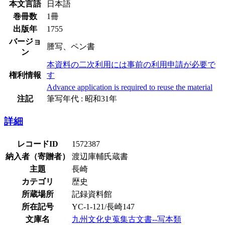
本文言語
日本語
巻冊数
1冊
出版年
1755
バージョ
謄写、ペン書
ン
本資料の二次利用には事前の利用申請が必要で
権利情報
す
Advance application is required to reuse the material
注記
筆写年代 : 昭和31年
詳細
レコードID
1572387
納入者（寄贈者）
渡辺庫輔氏蔵書
主題
長崎
カテゴリ
歴史
所蔵場所
記録資料館
所在記号
YC-1-121/長崎147
文庫名
九州文化史蒐集古文書--写本類