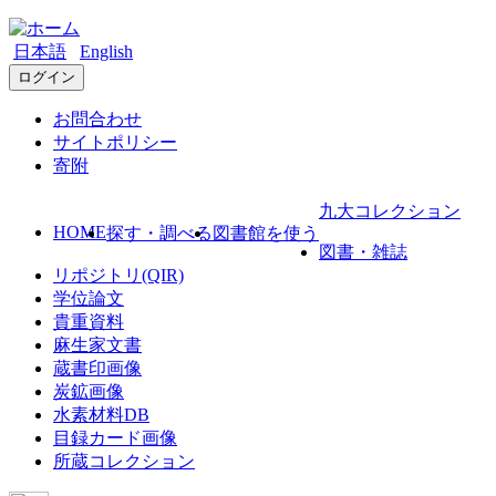
日本語
English
ログイン
お問合わせ
サイトポリシー
寄附
九大コレクション
HOME
探す・調べる
図書館を使う
図書・雑誌
リポジトリ(QIR)
学位論文
貴重資料
麻生家文書
蔵書印画像
炭鉱画像
水素材料DB
目録カード画像
所蔵コレクション