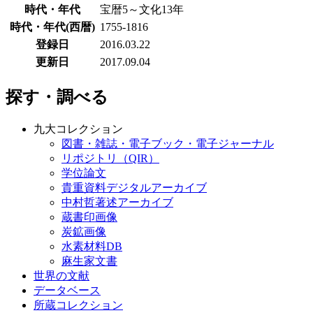
時代・年代
宝暦5～文化13年
時代・年代(西暦)
1755-1816
登録日
2016.03.22
更新日
2017.09.04
探す・調べる
九大コレクション
図書・雑誌・電子ブック・電子ジャーナル
リポジトリ（QIR）
学位論文
貴重資料デジタルアーカイブ
中村哲著述アーカイブ
蔵書印画像
炭鉱画像
水素材料DB
麻生家文書
世界の文献
データベース
所蔵コレクション