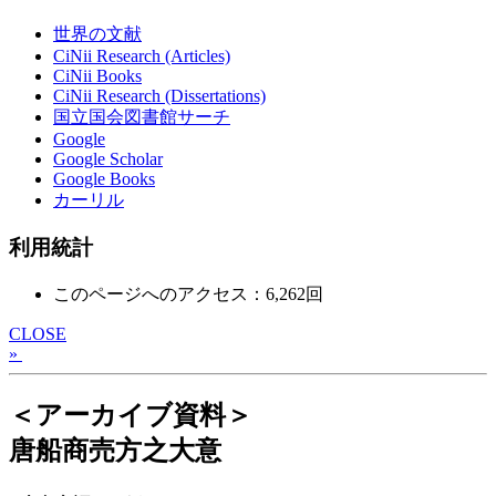
世界の文献
CiNii Research (Articles)
CiNii Books
CiNii Research (Dissertations)
国立国会図書館サーチ
Google
Google Scholar
Google Books
カーリル
利用統計
このページへのアクセス：6,262回
CLOSE
»
＜アーカイブ資料＞
唐船商売方之大意