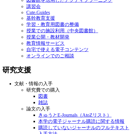
図書館を活用したアクティブラーニング
講習会
Cute.Guides
基幹教育支援
学習・教育用図書の整備
授業での施設利用（中央図書館）
授業公開・教材開発
教育情報サービス
自宅で使える電子コンテンツ
オンラインでのご相談
研究支援
文献・情報の入手
研究費での購入
図書
雑誌
論文の入手
きゅうとE-Journals（AtoZリスト）
本学の電子ジャーナル購読に関する情報
購読していないジャーナルのフルテキスト
入手方法