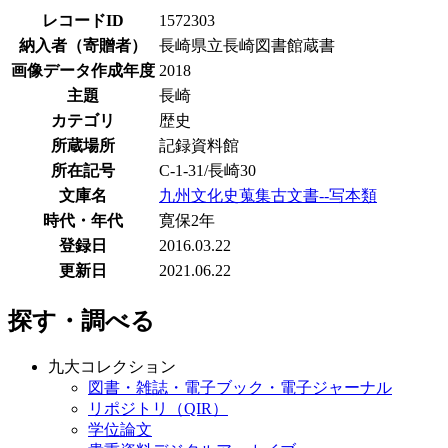
レコードID
1572303
納入者（寄贈者）
長崎県立長崎図書館蔵書
画像データ作成年度
2018
主題
長崎
カテゴリ
歴史
所蔵場所
記録資料館
所在記号
C-1-31/長崎30
文庫名
九州文化史蒐集古文書--写本類
時代・年代
寛保2年
登録日
2016.03.22
更新日
2021.06.22
探す・調べる
九大コレクション
図書・雑誌・電子ブック・電子ジャーナル
リポジトリ（QIR）
学位論文