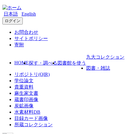
日本語
English
ログイン
お問合わせ
サイトポリシー
寄附
九大コレクション
HOME
探す・調べる
図書館を使う
図書・雑誌
リポジトリ(QIR)
学位論文
貴重資料
麻生家文書
蔵書印画像
炭鉱画像
水素材料DB
目録カード画像
所蔵コレクション