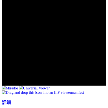
Mirador
Universal Viewer
manifest
詳細