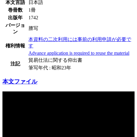
本文言語
日本語
巻冊数
1冊
出版年
1742
バージョ
謄写
ン
本資料の二次利用には事前の利用申請が必要で
権利情報
す
Advance application is required to reuse the material
貿易仕法に関する仰出書
注記
筆写年代 : 昭和23年
本文ファイル