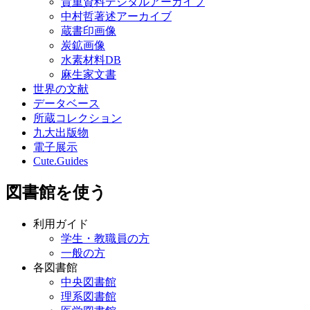
貴重資料デジタルアーカイブ
中村哲著述アーカイブ
蔵書印画像
炭鉱画像
水素材料DB
麻生家文書
世界の文献
データベース
所蔵コレクション
九大出版物
電子展示
Cute.Guides
図書館を使う
利用ガイド
学生・教職員の方
一般の方
各図書館
中央図書館
理系図書館