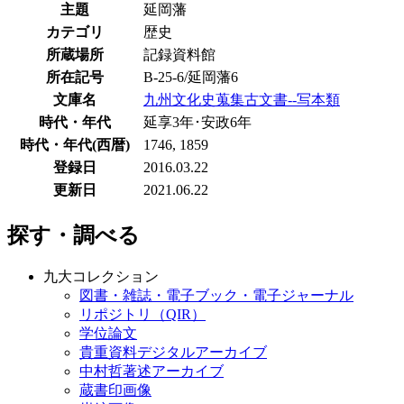
主題
延岡藩
カテゴリ
歴史
所蔵場所
記録資料館
所在記号
B-25-6/延岡藩6
文庫名
九州文化史蒐集古文書--写本類
時代・年代
延享3年･安政6年
時代・年代(西暦)
1746, 1859
登録日
2016.03.22
更新日
2021.06.22
探す・調べる
九大コレクション
図書・雑誌・電子ブック・電子ジャーナル
リポジトリ（QIR）
学位論文
貴重資料デジタルアーカイブ
中村哲著述アーカイブ
蔵書印画像