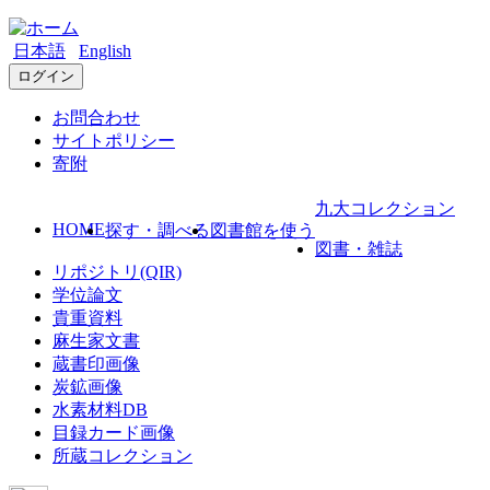
日本語
English
ログイン
お問合わせ
サイトポリシー
寄附
九大コレクション
HOME
探す・調べる
図書館を使う
図書・雑誌
リポジトリ(QIR)
学位論文
貴重資料
麻生家文書
蔵書印画像
炭鉱画像
水素材料DB
目録カード画像
所蔵コレクション