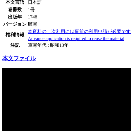
本文言語
日本語
巻冊数
1冊
出版年
1746
バージョン
謄写
本資料の二次利用には事前の利用申請が必要です
権利情報
Advance application is required to reuse the material
注記
筆写年代 : 昭和13年
本文ファイル