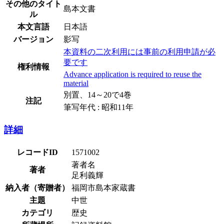
その他のタイト
島本文書
ル
本文言語
日本語
バージョン
影写
本資料の二次利用には事前の利用申請が必
要です
権利情報
Advance application is required to reuse the
material
別置、14～20で4巻
注記
筆写年代 : 昭和11年
詳細
レコードID
1571002
著者名
著者
足利義輝
納入者（寄贈者）
福岡市島本家蔵書
主題
中世
カテゴリ
歴史