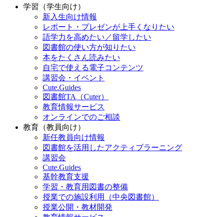
学習（学生向け）
新入生向け情報
レポート・プレゼンが上手くなりたい
語学力を高めたい／留学したい
図書館の使い方が知りたい
本をたくさん読みたい
自宅で使える電子コンテンツ
講習会・イベント
Cute.Guides
図書館TA（Cuter）
教育情報サービス
オンラインでのご相談
教育（教員向け）
新任教員向け情報
図書館を活用したアクティブラーニング
講習会
Cute.Guides
基幹教育支援
学習・教育用図書の整備
授業での施設利用（中央図書館）
授業公開・教材開発