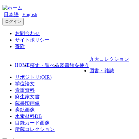
日本語
English
ログイン
お問合わせ
サイトポリシー
寄附
九大コレクション
HOME
探す・調べる
図書館を使う
図書・雑誌
リポジトリ(QIR)
学位論文
貴重資料
麻生家文書
蔵書印画像
炭鉱画像
水素材料DB
目録カード画像
所蔵コレクション