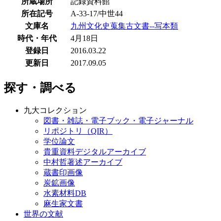
所蔵場所
記録資料館
所在記号
A-33-17/中世44
文庫名
九州文化史蒐集古文書--写本類
時代・年代
4月18日
登録日
2016.03.22
更新日
2017.09.05
探す・調べる
九大コレクション
図書・雑誌・電子ブック・電子ジャーナル
リポジトリ（QIR）
学位論文
貴重資料デジタルアーカイブ
中村哲著述アーカイブ
蔵書印画像
炭鉱画像
水素材料DB
麻生家文書
世界の文献