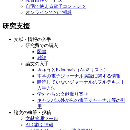
教育情報サービス
自宅で使える電子コンテンツ
オンラインでのご相談
研究支援
文献・情報の入手
研究費での購入
図書
雑誌
論文の入手
きゅうとE-Journals（AtoZリスト）
本学の電子ジャーナル購読に関する情報
購読していないジャーナルのフルテキスト
入手方法
学外からの文献取り寄せ
キャンパス外からの電子ジャーナル等の利
用
論文の執筆・投稿
文献管理ツール
APC割引情報