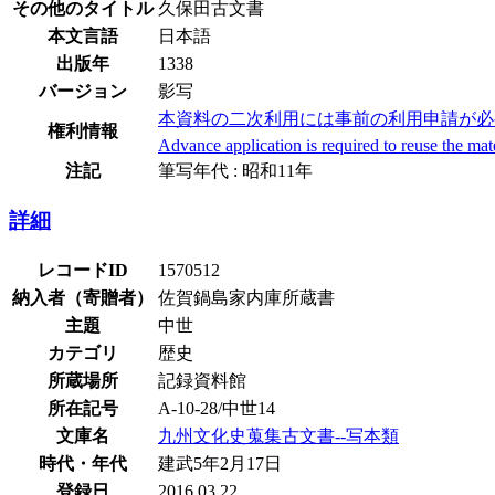
その他のタイトル
久保田古文書
本文言語
日本語
出版年
1338
バージョン
影写
本資料の二次利用には事前の利用申請が必
権利情報
Advance application is required to reuse the mat
注記
筆写年代 : 昭和11年
詳細
レコードID
1570512
納入者（寄贈者）
佐賀鍋島家内庫所蔵書
主題
中世
カテゴリ
歴史
所蔵場所
記録資料館
所在記号
A-10-28/中世14
文庫名
九州文化史蒐集古文書--写本類
時代・年代
建武5年2月17日
登録日
2016.03.22