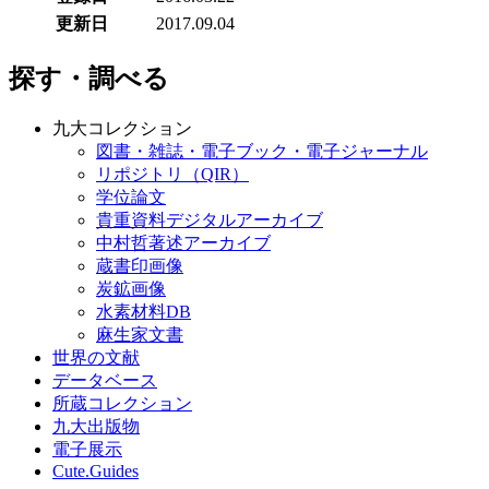
更新日
2017.09.04
探す・調べる
九大コレクション
図書・雑誌・電子ブック・電子ジャーナル
リポジトリ（QIR）
学位論文
貴重資料デジタルアーカイブ
中村哲著述アーカイブ
蔵書印画像
炭鉱画像
水素材料DB
麻生家文書
世界の文献
データベース
所蔵コレクション
九大出版物
電子展示
Cute.Guides