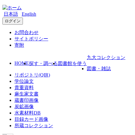
日本語
English
ログイン
お問合わせ
サイトポリシー
寄附
九大コレクション
HOME
探す・調べる
図書館を使う
図書・雑誌
リポジトリ(QIR)
学位論文
貴重資料
麻生家文書
蔵書印画像
炭鉱画像
水素材料DB
目録カード画像
所蔵コレクション