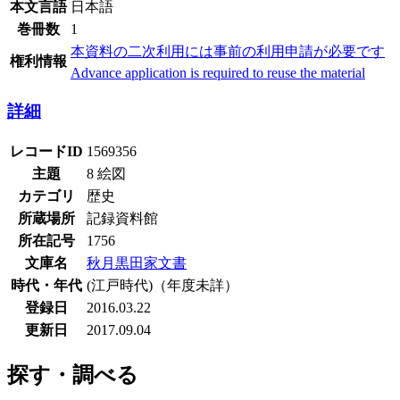
本文言語
日本語
巻冊数
1
本資料の二次利用には事前の利用申請が必要です
権利情報
Advance application is required to reuse the material
詳細
レコードID
1569356
主題
8 絵図
カテゴリ
歴史
所蔵場所
記録資料館
所在記号
1756
文庫名
秋月黒田家文書
時代・年代
(江戸時代)（年度未詳）
登録日
2016.03.22
更新日
2017.09.04
探す・調べる