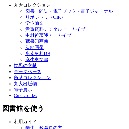
九大コレクション
図書・雑誌・電子ブック・電子ジャーナル
リポジトリ（QIR）
学位論文
貴重資料デジタルアーカイブ
中村哲著述アーカイブ
蔵書印画像
炭鉱画像
水素材料DB
麻生家文書
世界の文献
データベース
所蔵コレクション
九大出版物
電子展示
Cute.Guides
図書館を使う
利用ガイド
学生・教職員の方