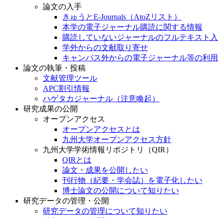
論文の入手
きゅうとE-Journals（AtoZリスト）
本学の電子ジャーナル購読に関する情報
購読していないジャーナルのフルテキスト入
学外からの文献取り寄せ
キャンパス外からの電子ジャーナル等の利用
論文の執筆・投稿
文献管理ツール
APC割引情報
ハゲタカジャーナル（注意喚起）
研究成果の公開
オープンアクセス
オープンアクセスとは
九州大学オープンアクセス方針
九州大学学術情報リポジトリ（QIR）
QIRとは
論文・成果を公開したい
刊行物（紀要・学会誌）を電子化したい
博士論文の公開について知りたい
研究データの管理・公開
研究データの管理について知りたい