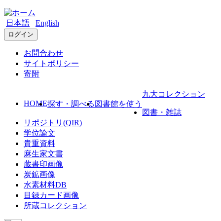
日本語
English
ログイン
お問合わせ
サイトポリシー
寄附
九大コレクション
HOME
探す・調べる
図書館を使う
図書・雑誌
リポジトリ(QIR)
学位論文
貴重資料
麻生家文書
蔵書印画像
炭鉱画像
水素材料DB
目録カード画像
所蔵コレクション